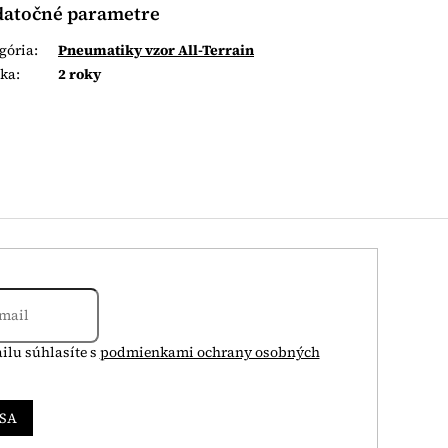
atočné parametre
gória
:
Pneumatiky vzor All-Terrain
uka
:
2 roky
ilu súhlasíte s
podmienkami ochrany osobných
 SA