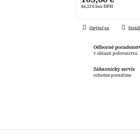
84,23 € bez DPH
Jednotková
cena:
Opýtať sa
Stráž
Odborné poradenst
v oblasti poľovníctva
Zákaznícky servis
ochotne poradíme