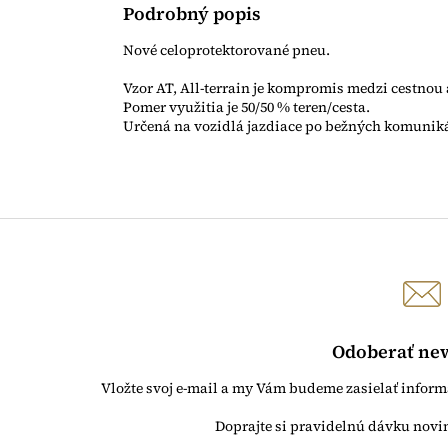
Podrobný popis
Nové celoprotektorované pneu.
Vzor AT, All-terrain je kompromis medzi cestno
Pomer využitia je 50/50 % teren/cesta.
Určená na vozidlá jazdiace po bežných komuniká
Odoberať new
Vložte svoj e-mail a my Vám budeme zasielať infor