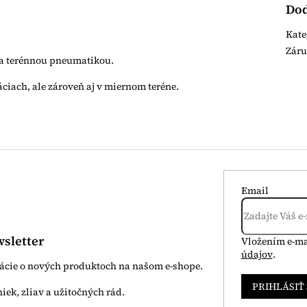
Dod
Kate
Zár
u a terénnou pneumatikou.
ciach, ale zároveň aj v miernom teréne.
Email
sletter
Vložením e-ma
údajov
.
mácie o nových produktoch na našom e-shope.
PRIHLÁSIŤ