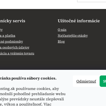
nícky servis
Užitočné informácie
ty
O nás
 a platba
Najčastejšie otázky
né podmienky
Blog
a osobných údajov
cia a vrátenie tovaru
ránka používa súbory cookies.
Odmietnuť
S
nting.sk používame cookies, aby
ožnili pohodlné prehliadanie webu
alýze prevádzky neustále zlepšovali
e, výkon a použiteľnosť. Viac