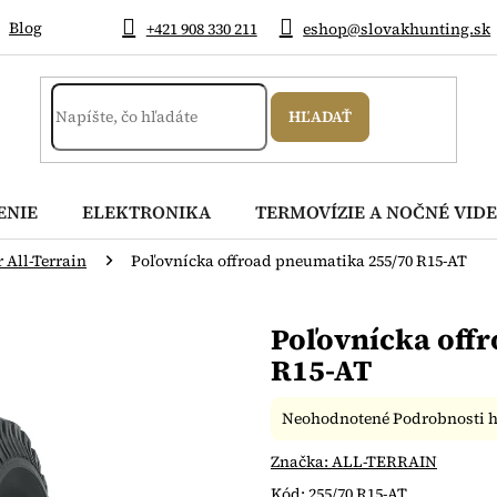
Blog
+421 908 330 211
eshop@slovakhunting.sk
HĽADAŤ
ENIE
ELEKTRONIKA
TERMOVÍZIE A NOČNÉ VIDE
 All-Terrain
Poľovnícka offroad pneumatika 255/70 R15-AT
Poľovnícka off
R15-AT
Priemerné
Neohodnotené
Podrobnosti 
hodnotenie
produktu
Značka:
ALL-TERRAIN
je
Kód:
255/70 R15-AT