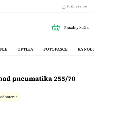
Prihlásenie
NÁKUPNÝ
Prázdny košík
KOŠÍK
NIE
OPTIKA
FOTOPASCE
KYNOLOGICKÉ P
road pneumatika 255/70
hodnotenia