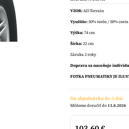
0,0
z
VZOR:
All-Terrain
5
hviezdičiek.
Využitie:
50% terén / 50% cesta
Výška:
74 cm
Šírka:
22 cm
Záruka 2 roky
Doprava sa naceňuje individu
FOTKA PNEUMATIKY JE ILUS
Na objednávku do 3 dní
13.8.2026
103,60 €