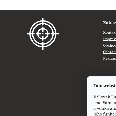
Z
á
Zákaz
p
ä
Kontak
t
Doprava
i
Obchod
e
Ochran
Reklamá
Táto webst
V SlovakHu
sme Vám um
a vďaka an
jeho funkci