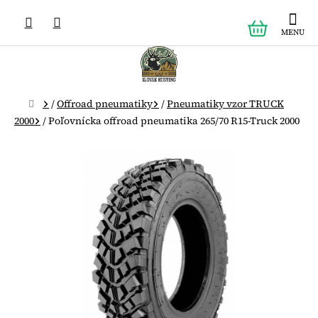
Prejsť
NÁKUPN
na
obsah
KOŠÍK
Domov
/
Offroad pneumatiky
/
Pneumatiky vzor TRUCK
2000
/
Poľovnícka offroad pneumatika 265/70 R15-Truck 2000