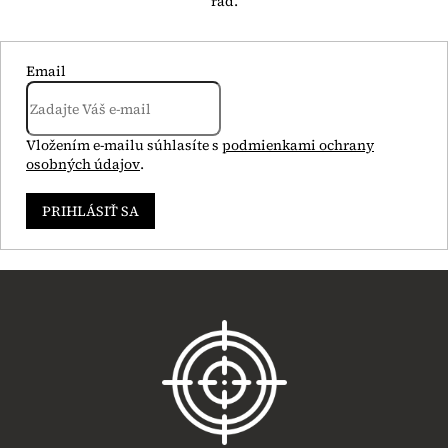
Email
Vložením e-mailu súhlasíte s
podmienkami ochrany
osobných údajov
.
PRIHLÁSIŤ SA
Z
á
p
ä
t
i
e