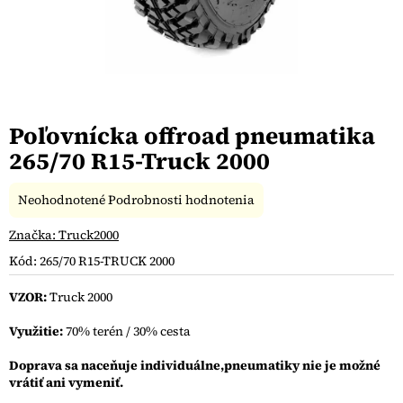
Poľovnícka offroad pneumatika
265/70 R15-Truck 2000
Priemerné
Neohodnotené
Podrobnosti hodnotenia
hodnotenie
produktu
Značka:
Truck2000
je
Kód:
265/70 R15-TRUCK 2000
0,0
z
VZOR:
Truck 2000
5
hviezdičiek.
Využitie:
70% terén / 30% cesta
Doprava sa naceňuje individuálne,pneumatiky nie je možné
vrátiť ani vymeniť.