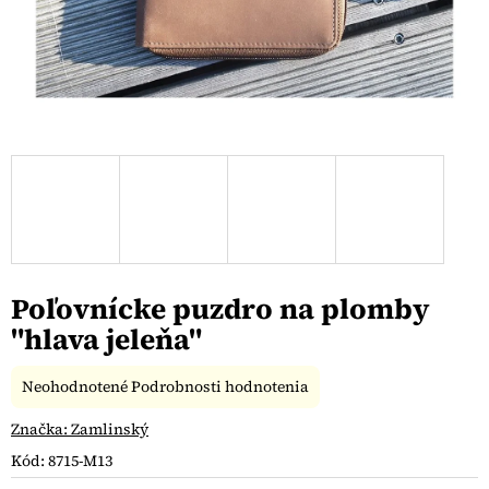
Poľovnícke puzdro na plomby
"hlava jeleňa"
Priemerné
Neohodnotené
Podrobnosti hodnotenia
hodnotenie
produktu
Značka:
Zamlinský
je
Kód:
8715-M13
0,0