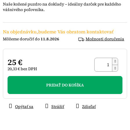
z
Naše kožené puzdro na doklady – ideálny darček pre každého
5
vášnivého poľovníka.
hviezdičiek.
Na objednávku,budeme Vás obratom kontaktovať
11.8.2026
Možnosti doručenia
25 €
20,33 € bez DPH
Jednotková
cena:
PRIDAŤ DO KOŠÍKA
Opýtať sa
Strážiť
Zdieľať