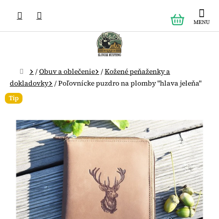
Prejsť
NÁKUPN
na
obsah
KOŠÍK
Domov
/
Obuv a oblečenie
/
Kožené peňaženky a
dokladovky
/
Poľovnícke puzdro na plomby "hlava jeleňa"
Tip