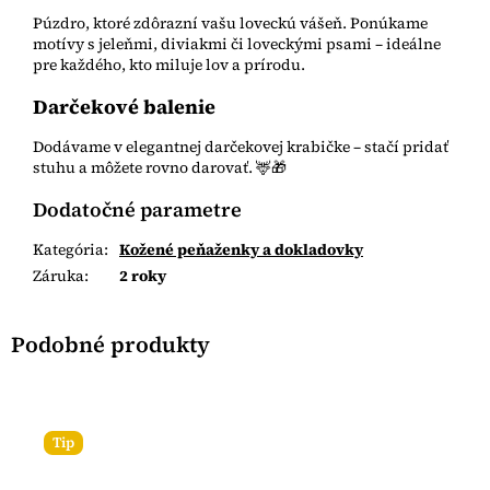
Púzdro, ktoré zdôrazní vašu loveckú vášeň. Ponúkame
motívy s jeleňmi, diviakmi či loveckými psami – ideálne
pre každého, kto miluje lov a prírodu.
Darčekové balenie
Dodávame v elegantnej darčekovej krabičke – stačí pridať
stuhu a môžete rovno darovať. 🦌🎁
Dodatočné parametre
Kategória
:
Kožené peňaženky a dokladovky
Záruka
:
2 roky
Tip