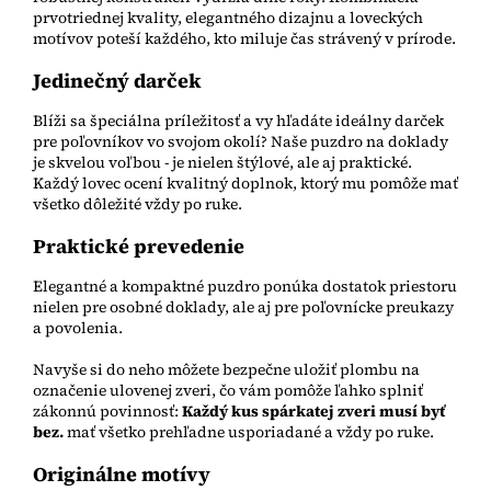
prvotriednej kvality, elegantného dizajnu a loveckých
motívov poteší každého, kto miluje čas strávený v prírode.
Jedinečný darček
Blíži sa špeciálna príležitosť a vy hľadáte ideálny darček
pre poľovníkov vo svojom okolí? Naše puzdro na doklady
je skvelou voľbou - je nielen štýlové, ale aj praktické.
Každý lovec ocení kvalitný doplnok, ktorý mu pomôže mať
všetko dôležité vždy po ruke.
Praktické prevedenie
Elegantné a kompaktné puzdro ponúka dostatok priestoru
nielen pre osobné doklady, ale aj pre poľovnícke preukazy
a povolenia.
Navyše si do neho môžete bezpečne uložiť plombu na
označenie ulovenej zveri, čo vám pomôže ľahko splniť
zákonnú povinnosť:
Každý kus spárkatej zveri musí byť
bez.
mať všetko prehľadne usporiadané a vždy po ruke.
Originálne motívy