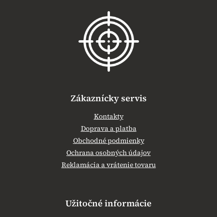
á
p
ä
t
i
e
Zákaznícky servis
Kontakty
Doprava a platba
Obchodné podmienky
Ochrana osobných údajov
Reklamácia a vrátenie tovaru
Užitočné informácie