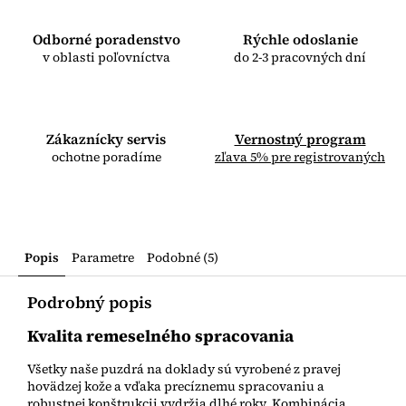
Odborné poradenstvo
Rýchle odoslanie
v oblasti poľovníctva
do 2-3 pracovných dní
Zákaznícky servis
Vernostný program
ochotne poradíme
zľava 5% pre registrovaných
Popis
Parametre
Podobné (5)
Podrobný popis
Kvalita remeselného spracovania
Všetky naše puzdrá na doklady sú vyrobené z pravej
hovädzej kože a vďaka precíznemu spracovaniu a
robustnej konštrukcii vydržia dlhé roky. Kombinácia