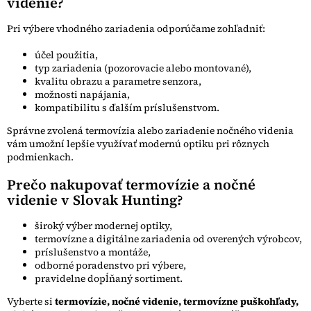
videnie?
Pri výbere vhodného zariadenia odporúčame zohľadniť:
účel použitia,
typ zariadenia (pozorovacie alebo montované),
kvalitu obrazu a parametre senzora,
možnosti napájania,
kompatibilitu s ďalším príslušenstvom.
Správne zvolená termovízia alebo zariadenie nočného videnia
vám umožní lepšie využívať modernú optiku pri rôznych
podmienkach.
Prečo nakupovať termovízie a nočné
videnie v Slovak Hunting?
široký výber modernej optiky,
termovízne a digitálne zariadenia od overených výrobcov,
príslušenstvo a montáže,
odborné poradenstvo pri výbere,
pravidelne dopĺňaný sortiment.
Vyberte si
termovízie, nočné videnie, termovízne puškohľady,