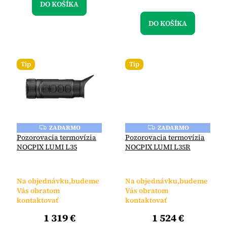
DO KOŠÍKA
DO KOŠÍKA
Tip
Tip
ZADARMO
ZADARMO
Z
Z
A
A
Pozorovacia termovízia
Pozorovacia termovízia
D
D
NOCPIX LUMI L35
NOCPIX LUMI L35R
A
A
R
R
M
M
O
O
Na objednávku,budeme
Na objednávku,budeme
Vás obratom
Vás obratom
kontaktovať
kontaktovať
1 319 €
1 524 €