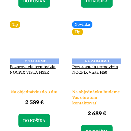
DO KOŠÍKA
DO KOŠÍKA
Tip
Novinka
Tip
ZADARMO
ZADARMO
Z
Z
A
A
Pozorovacia termovízia
Pozorovacia termovízia
D
D
NOCPIX VISTA H35R
NOCPIX Vista H50
A
A
R
R
M
M
O
O
Na objednávku do 3 dní
Na objednávku,budeme
Vás obratom
2 589 €
kontaktovať
2 689 €
DO KOŠÍKA