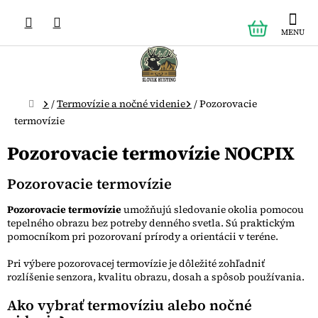
Prejsť
NÁKUPN
na
obsah
KOŠÍK
Domov
/
Termovízie a nočné videnie
/
Pozorovacie
termovízie
Pozorovacie termovízie NOCPIX
Pozorovacie termovízie
Pozorovacie termovízie
umožňujú sledovanie okolia pomocou
tepelného obrazu bez potreby denného svetla. Sú praktickým
pomocníkom pri pozorovaní prírody a orientácii v teréne.
Pri výbere pozorovacej termovízie je dôležité zohľadniť
rozlíšenie senzora, kvalitu obrazu, dosah a spôsob používania.
Ako vybrať termovíziu alebo nočné