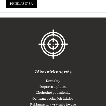
PRIHLÁSIŤ SA
Z
á
p
ä
t
i
e
Zákaznícky servis
Kontakty
Doprava a platba
Obchodné podmienky
Ochrana osobných údajov
Reklamácia a vrátenie tovaru