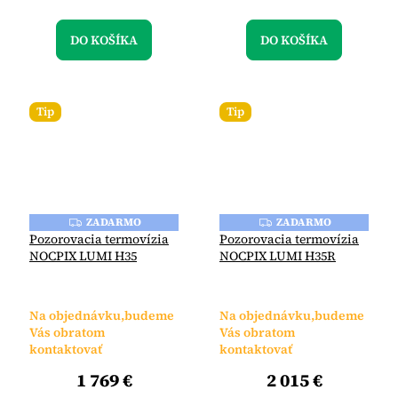
DO KOŠÍKA
DO KOŠÍKA
Tip
Tip
ZADARMO
ZADARMO
Z
Z
A
A
Pozorovacia termovízia
Pozorovacia termovízia
D
D
NOCPIX LUMI H35
NOCPIX LUMI H35R
A
A
R
R
M
M
O
O
Na objednávku,budeme
Na objednávku,budeme
Vás obratom
Vás obratom
kontaktovať
kontaktovať
1 769 €
2 015 €