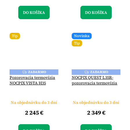
DO KOŠÍKA
DO KOŠÍKA
Tip
Novinka
Tip
ZADARMO
ZADARMO
Z
Z
A
A
Pozorovacia termovízia
NOCPIX QUEST L35R-
D
D
NOCPIX VISTA H35
pozorovacia termovízia
A
A
R
R
M
M
O
O
Na objednávku do 3 dní
Na objednávku do 3 dní
2 245 €
2 349 €