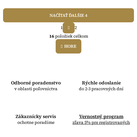
NAČÍTAŤ ĎALŠIE 4
S
1
2
t
O
r
16
položiek celkom
v
á
l
n
HORE
á
k
o
d
v
a
a
c
n
i
i
e
e
Odborné poradenstvo
Rýchle odoslanie
p
v oblasti poľovníctva
do 2-3 pracovných dní
r
v
k
y
v
Zákaznícky servis
Vernostný program
ý
ochotne poradíme
zľava 5% pre registrovaných
p
i