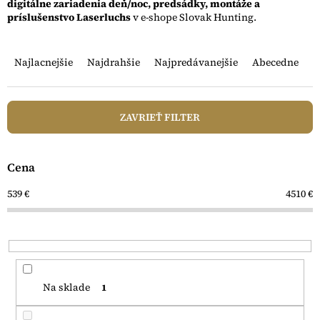
digitálne zariadenia deň/noc, predsádky, montáže a
príslušenstvo Laserluchs
v e-shope Slovak Hunting.
R
a
Najlacnejšie
Najdrahšie
Najpredávanejšie
Abecedne
d
e
n
ZAVRIEŤ FILTER
i
e
p
Cena
r
o
539
€
4510
€
d
u
k
t
o
v
Na sklade
1