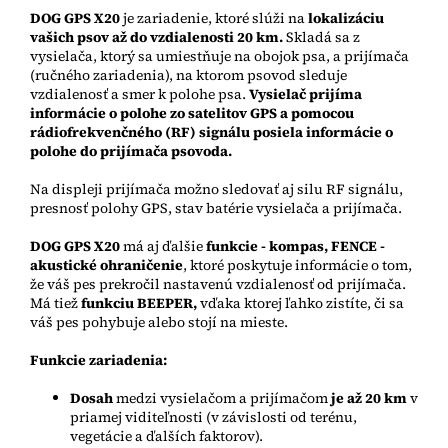
DOG GPS X20
je zariadenie, ktoré slúži na
lokalizáciu
vašich psov až do vzdialenosti 20 km.
Skladá sa z
vysielača, ktorý sa umiestňuje na obojok psa, a prijímača
(ručného zariadenia), na ktorom psovod sleduje
vzdialenosť a smer k polohe psa.
Vysielač prijíma
informácie o polohe zo satelitov GPS a pomocou
rádiofrekvenčného (RF) signálu posiela informácie o
polohe do prijímača psovoda.
Na displeji prijímača možno sledovať aj silu RF signálu,
presnosť polohy GPS, stav batérie vysielača a prijímača.
DOG GPS X20
má aj ďalšie
funkcie - kompas, FENCE -
akustické ohraničenie
, ktoré poskytuje informácie o tom,
že váš pes prekročil nastavenú vzdialenosť od prijímača.
Má tiež
funkciu BEEPER,
vďaka ktorej ľahko zistíte, či sa
váš pes pohybuje alebo stojí na mieste.
Funkcie zariadenia:
Dosah
medzi vysielačom a prijímačom
je až 20 km
v
priamej viditeľnosti (v závislosti od terénu,
vegetácie a ďalších faktorov).