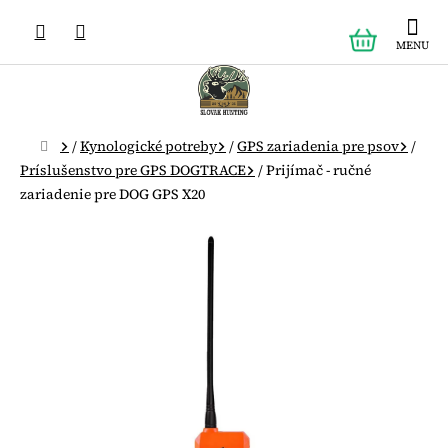
Prejsť
NÁKUPN
na
obsah
KOŠÍK
Domov
/
Kynologické potreby
/
GPS zariadenia pre psov
/
Príslušenstvo pre GPS DOGTRACE
/
Prijímač - ručné
zariadenie pre DOG GPS X20