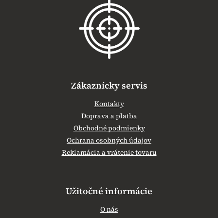
ä
t
i
e
Zákaznícky servis
Kontakty
Doprava a platba
Obchodné podmienky
Ochrana osobných údajov
Reklamácia a vrátenie tovaru
Užitočné informácie
O nás