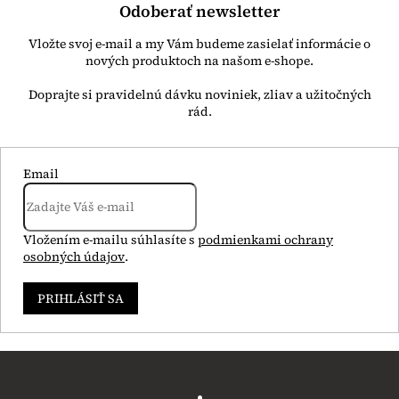
Odoberať newsletter
Vložte svoj e-mail a my Vám budeme zasielať informácie o
nových produktoch na našom e-shope.
Email
Vložením e-mailu súhlasíte s
podmienkami ochrany
osobných údajov
.
PRIHLÁSIŤ SA
Z
á
p