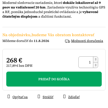
Moderné sledovacie zariadenie, ktoré
dokáže lokalizovať až 9
5
psov na vzdialenosť 20 km
. Zariadenie využíva technológiu GPS
hviezdičiek.
a RF, ponúka jednoduché praktické ovládanie a je
vybavené
čitateľným displejom
a ďalšími funkciami.
Na objednávku,budeme Vás obratom kontaktovať
11.8.2026
Možnosti doručenia
268 €
217,89 € bez DPH
Jednotková
cena:
PRIDAŤ DO KOŠÍKA
Opýtať sa
Strážiť
Zdieľať