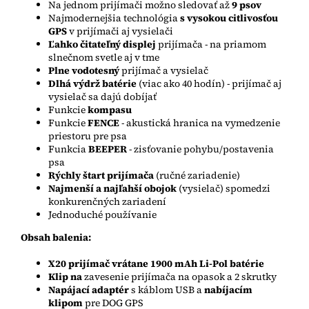
Na jednom prijímači možno sledovať až
9 psov
Najmodernejšia technológia
s
vysokou citlivosťou
GPS
v prijímači aj vysielači
Ľahko čitateľný displej
prijímača - na priamom
slnečnom svetle aj v tme
Plne vodotesný
prijímač a vysielač
Dlhá výdrž batérie
(viac ako 40 hodín) - prijímač aj
vysielač sa dajú dobíjať
Funkcie
kompasu
Funkcie
FENCE
- akustická hranica na vymedzenie
priestoru pre psa
Funkcia
BEEPER
- zisťovanie pohybu/postavenia
psa
Rýchly štart
prijímača
(ručné zariadenie)
Najmenší a najľahší obojok
(vysielač) spomedzi
konkurenčných zariadení
Jednoduché používanie
Obsah balenia:
X20 prijímač vrátane 1900 mAh Li-Pol batérie
Klip na
zavesenie prijímača na opasok a 2 skrutky
Napájací adaptér
s káblom USB a
nabíjacím
klipom
pre DOG GPS