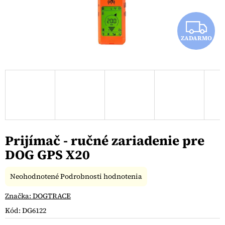
Z
ZADARMO
A
D
A
R
M
Prijímač - ručné zariadenie pre
O
DOG GPS X20
Priemerné
Neohodnotené
Podrobnosti hodnotenia
hodnotenie
produktu
Značka:
DOGTRACE
je
Kód:
DG6122
0,0
z