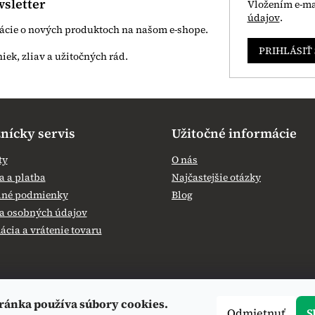
sletter
Vložením e-ma
údajov
.
mácie o nových produktoch na našom e-shope.
PRIHLÁSIŤ
nícky servis
Užitočné informácie
ty
O nás
 a platba
Najčastejšie otázky
né podmienky
Blog
a osobných údajov
cia a vrátenie tovaru
ránka používa súbory cookies.
Odmietnuť
S