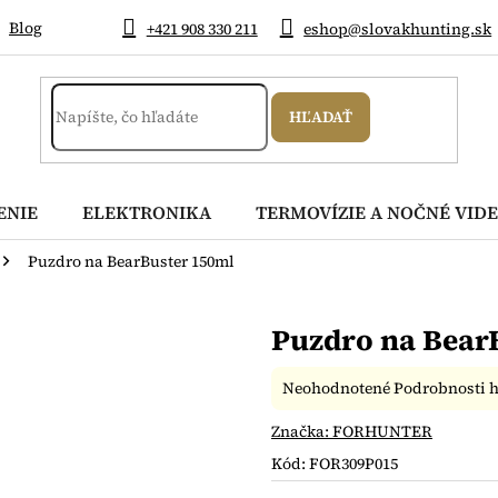
Blog
+421 908 330 211
eshop@slovakhunting.sk
HĽADAŤ
ENIE
ELEKTRONIKA
TERMOVÍZIE A NOČNÉ VIDE
Puzdro na BearBuster 150ml
Puzdro na Bear
Priemerné
Neohodnotené
Podrobnosti 
hodnotenie
produktu
Značka:
FORHUNTER
je
Kód:
FOR309P015
0,0
z