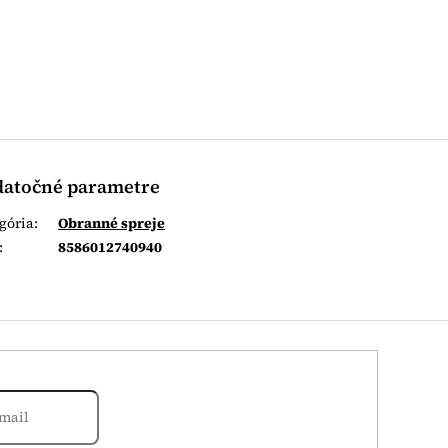
atočné parametre
gória
:
Obranné spreje
:
8586012740940