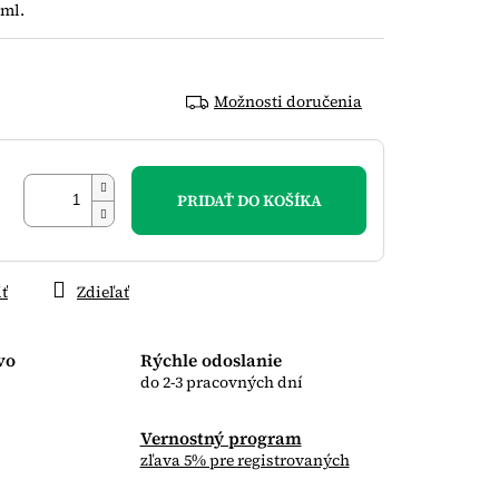
0ml.
Možnosti doručenia
PRIDAŤ DO KOŠÍKA
iť
Zdieľať
vo
Rýchle odoslanie
do 2-3 pracovných dní
Vernostný program
zľava 5% pre registrovaných