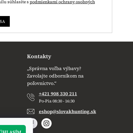
ilu súhlasíte s
podmienkami ochrany osobných
 SA
Kontakty
„Správna voľba výbavy?
Zavolajte odborníkom na
poľovníctvo.“
+421 908 330 211
Po-Pia 08:30 - 16:30
eshop@slovakhunting.sk
ÚHLASÍM