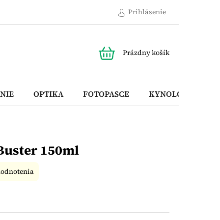
Prihlásenie
NÁKUPNÝ
Prázdny košík
KOŠÍK
NIE
OPTIKA
FOTOPASCE
KYNOLOGICKÉ P
Buster 150ml
hodnotenia