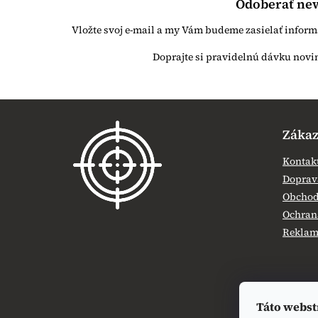
Odoberať new
Vložte svoj e-mail a my Vám budeme zasielať infor
Z
á
Zákaz
p
ä
Kontak
t
Doprava
i
Obchod
e
Ochran
Reklamá
Táto webst