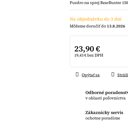
Puzdro na sprej BearBuster 15
5
hviezdičiek.
Na objednávku do 3 dní
13.8.2026
23,90 €
19,43 € bez DPH
Jednotková
cena:
Opýtať sa
Stráž
Odborné poradenst
v oblasti poľovníctva
Zákaznícky servis
ochotne poradíme