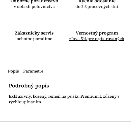
Odborné poradenstvo
Rýchle odoslanie
v oblasti poľovníctva
do 2-3 pracovných dní
Zákaznícky servis
Vernostný program
ochotne poradíme
zľava 5% pre registrovaných
Popis
Parametre
Podrobný popis
Exkluzívny, kožený, remeň na pušku Premium I, zúžený s
rýchloupínanim.