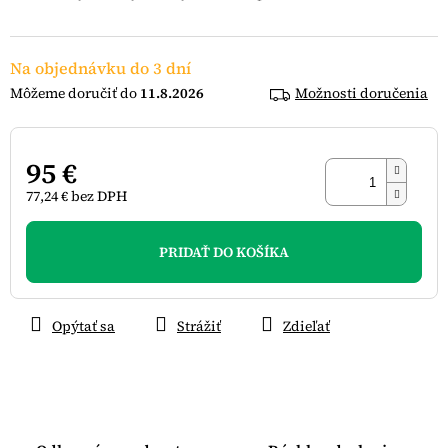
hviezdičiek.
Na objednávku do 3 dní
11.8.2026
Možnosti doručenia
95 €
77,24 € bez DPH
Jednotková
cena:
PRIDAŤ DO KOŠÍKA
Opýtať sa
Strážiť
Zdieľať