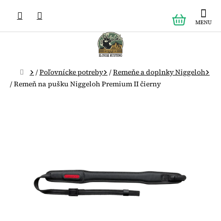
Prejsť
NÁKUPN
na
obsah
KOŠÍK
Domov
/
Poľovnícke potreby
/
Remeňe a doplnky Niggeloh
/
Remeň na pušku Niggeloh Premium II čierny