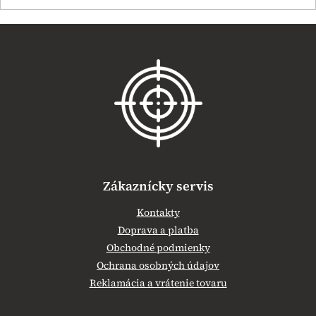
Z
á
p
ä
t
i
e
Zákaznícky servis
Kontakty
Doprava a platba
Obchodné podmienky
Ochrana osobných údajov
Reklamácia a vrátenie tovaru