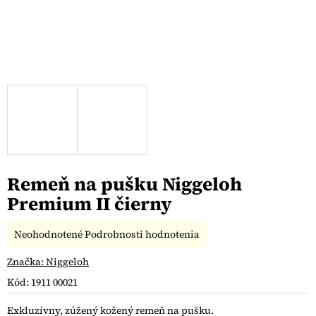
Remeň na pušku Niggeloh
Premium II čierny
Priemerné
Neohodnotené
Podrobnosti hodnotenia
hodnotenie
produktu
Značka:
Niggeloh
je
Kód:
1911 00021
0,0
z
Exkluzívny, zúžený kožený remeň na pušku.
5