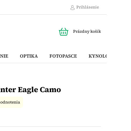
Prihlásenie
NÁKUPNÝ
Prázdny košík
KOŠÍK
NIE
OPTIKA
FOTOPASCE
KYNOLOGICKÉ P
unter Eagle Camo
hodnotenia