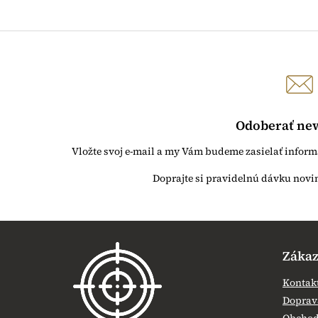
Odoberať new
Vložte svoj e-mail a my Vám budeme zasielať infor
Z
á
Zákaz
p
ä
Kontak
t
Doprava
i