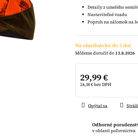
5
Detaily z umelého semiš
hviezdičiek.
Nastaviteľné vzadu
Popruh na zálomok na 
Na objednávku do 3 dní
13.8.2026
29,99 €
24,38 € bez DPH
Jednotková
cena:
Opýtať sa
Stráž
Odborné poradenst
v oblasti poľovníctva