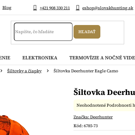
Blog
+421 908 330 211
eshop@slovakhunting.sk
HĽADAŤ
ENIE
ELEKTRONIKA
TERMOVÍZIE A NOČNÉ VIDE
Šiltovky a čiapky
Šiltovka Deerhunter Eagle Camo
Šiltovka Deerh
Priemerné
Neohodnotené
Podrobnosti 
hodnotenie
produktu
Značka:
Deerhunter
je
Kód:
6785-73
0,0
z