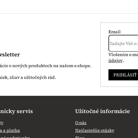
Email
sletter
Vložením e-ma
údajov
.
mácie o nových produktoch na našom e-shope.
PRIHLÁSIŤ
nícky servis
Užitočné informácie
ty
O nás
 a platba
Najčastejšie otázky