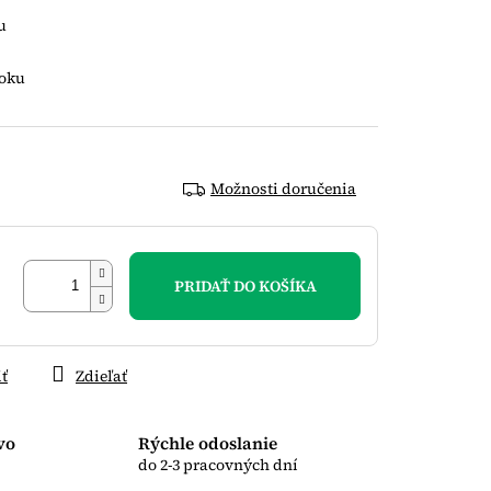
u
boku
Možnosti doručenia
PRIDAŤ DO KOŠÍKA
iť
Zdieľať
vo
Rýchle odoslanie
do 2-3 pracovných dní