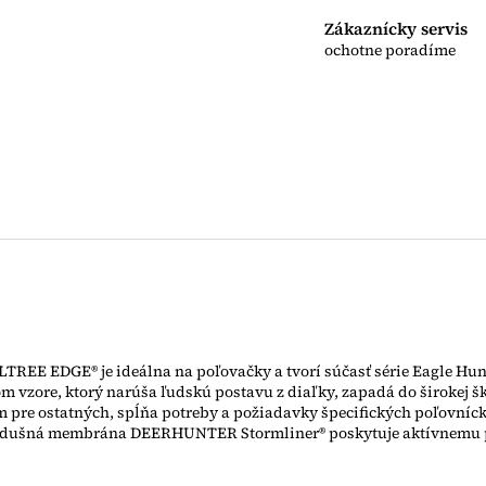
Zákaznícky servis
ochotne poradíme
LTREE EDGE® je ideálna na poľovačky a tvorí súčasť série Eagle Hun
vzore, ktorý narúša ľudskú postavu z diaľky, zapadá do širokej šk
 pre ostatných, spĺňa potreby a požiadavky špecifických poľovnícky
riedušná membrána DEERHUNTER Stormliner® poskytuje aktívnemu p