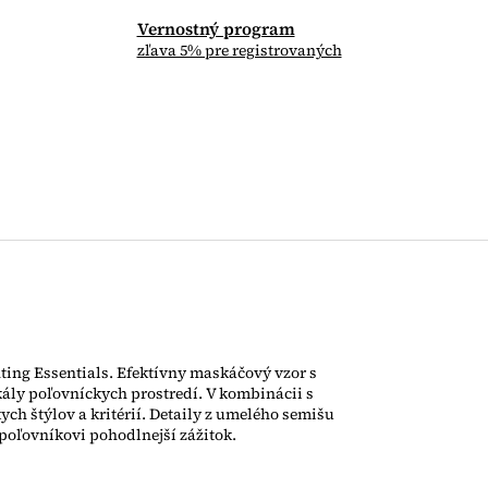
Vernostný program
zľava 5% pre registrovaných
ting Essentials. Efektívny maskáčový vzor s
ály poľovníckych prostredí. V kombinácii s
ch štýlov a kritérií. Detaily z umelého semišu
oľovníkovi pohodlnejší zážitok.