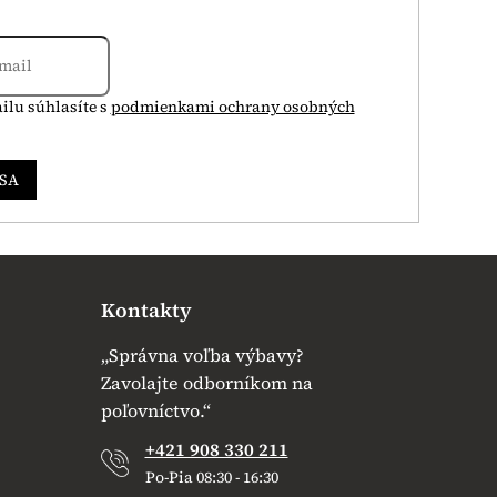
ilu súhlasíte s
podmienkami ochrany osobných
 SA
Kontakty
„Správna voľba výbavy?
Zavolajte odborníkom na
poľovníctvo.“
+421 908 330 211
Po-Pia 08:30 - 16:30