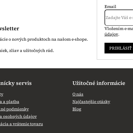
Email
sletter
Vložením e-ma
údajov
.
mácie o nových produktoch na našom e-shope.
PRIHLÁSIŤ
nícky servis
Užitočné informácie
ty
O nás
 a platba
Najčastejšie otázky
né podmienky
Blog
a osobných údajov
cia a vrátenie tovaru