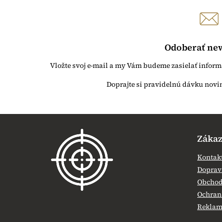
Odoberať new
Vložte svoj e-mail a my Vám budeme zasielať infor
Z
á
Zákaz
p
ä
Kontak
t
Doprava
i
Obchod
e
Ochran
Reklamá