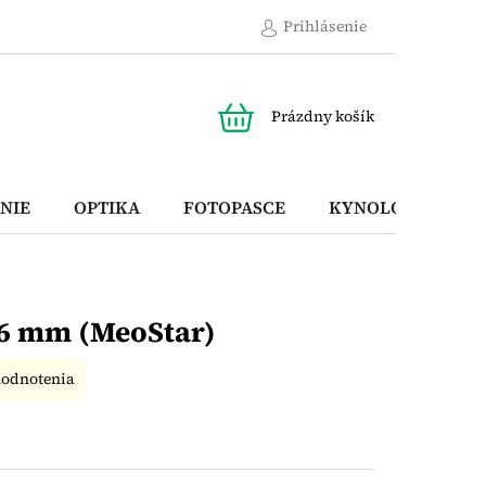
Prihlásenie
NÁKUPNÝ
Prázdny košík
KOŠÍK
NIE
OPTIKA
FOTOPASCE
KYNOLOGICKÉ P
56 mm (MeoStar)
hodnotenia