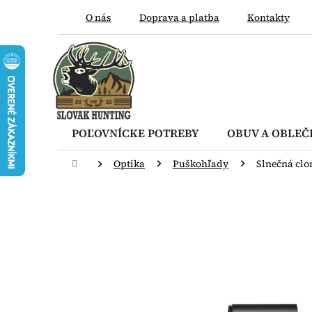
Prejsť
O nás
Doprava a platba
Kontakty
na
obsah
POĽOVNÍCKE POTREBY
OBUV A OBLEČ
Domov
Optika
Puškohľady
Slnečná clo