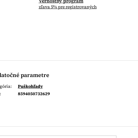
Vernostný program
zľava 5% pre registrovaných
atočné parametre
gória
:
Puškohľady
:
8594050732629