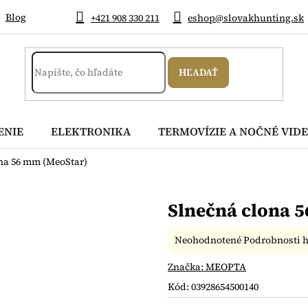
Blog
+421 908 330 211
eshop@slovakhunting.sk
HĽADAŤ
ENIE
ELEKTRONIKA
TERMOVÍZIE A NOČNÉ VIDE
na 56 mm (MeoStar)
Slnečná clona 
Priemerné
Neohodnotené
Podrobnosti 
hodnotenie
produktu
Značka:
MEOPTA
je
Kód:
03928654500140
0,0
z