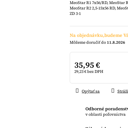
MeoStar R1 7x56/RD, MeoStar 
5
MeoStar R2 2,5-15x56 RD, MeoS
hviezdičiek.
ZD 3-1
Na objednávku,budeme Vá
11.8.2026
35,95 €
29,23 € bez DPH
Jednotková
cena:
Opýtať sa
Stráž
Odborné poradenst
v oblasti poľovníctva