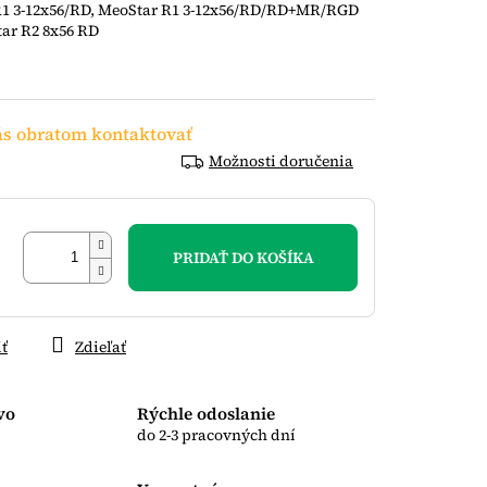
R1 3-12x56/RD, MeoStar R1 3-12x56/RD/RD+MR/RGD
tar R2 8x56 RD
s obratom kontaktovať
Možnosti doručenia
PRIDAŤ DO KOŠÍKA
iť
Zdieľať
vo
Rýchle odoslanie
do 2-3 pracovných dní