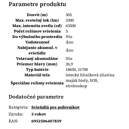
Parametre produktu
Dosvit (m)
505
Max. svetelný tok (lm)
3300
Max. intenzita svetla (cd)
63500
Počet režimov svietenia
5
Do výbušného prostredia
Nie
Vodotesnosť
Áno
Nabíjanie akumul. v
Áno
svietidle
Vstavaný akumulátor
Nie
Priemer hlavy (mm)
26,9
Typ batérie
18650, 21700
Materiál tela
letecká hliníková zliatina
maják biely, SOS,
Špeciálne režimy svietenia
stroboskop
Dodatočné parametre
Kategória
:
Svietidlá pre poľovníkov
Záruka
:
5 rokov
EAN
:
6952506407859