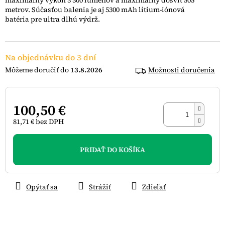
maximálny výkon 3 300 lúmenov a maximálny dosvit 505
hviezdičiek.
metrov. Súčasťou balenia je aj 5300 mAh lítium-iónová
batéria pre ultra dlhú výdrž.
Na objednávku do 3 dní
13.8.2026
Možnosti doručenia
100,50 €
81,71 € bez DPH
Jednotková
cena:
PRIDAŤ DO KOŠÍKA
Opýtať sa
Strážiť
Zdieľať