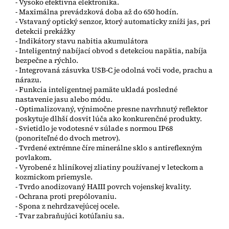
- Vysoko efektívna elektronika.
- Maximálna prevádzková doba až do 650 hodín.
- Vstavaný optický senzor, ktorý automaticky zníži jas, pri
detekcii prekážky
- Indikátory stavu nabitia akumulátora
- Inteligentný nabíjací obvod s detekciou napätia, nabíja
bezpečne a rýchlo.
- Integrovaná zásuvka USB-C je odolná voči vode, prachu a
nárazu.
- Funkcia inteligentnej pamäte ukladá posledné
nastavenie jasu alebo módu.
- Optimalizovaný, výnimočne presne navrhnutý reflektor
poskytuje dlhší dosvit lúča ako konkurenčné produkty.
- Svietidlo je vodotesné v súlade s normou IP68
(ponoriteľné do dvoch metrov).
- Tvrdené extrémne číre minerálne sklo s antireflexným
povlakom.
- Vyrobené z hliníkovej zliatiny používanej v leteckom a
kozmickom priemysle.
- Tvrdo anodizovaný HAIII povrch vojenskej kvality.
- Ochrana proti prepólovaniu.
- Spona z nehrdzavejúcej ocele.
- Tvar zabraňujúci kotúľaniu sa.