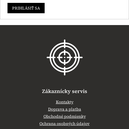
PRIHLÁSIŤ SA
Z
á
p
ä
t
i
e
Zákaznícky servis
Kontakty
Doprava a platba
Obchodné podmienky
Ochrana osobných údajov