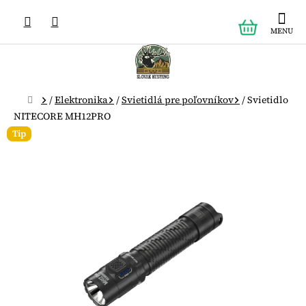
Prejsť
NÁKUPN
na
obsah
KOŠÍK
Domov
/
Elektronika
/
Svietidlá pre poľovníkov
/
Svietidlo
NITECORE MH12PRO
Tip