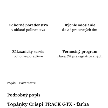
Odborné poradenstvo
Rýchle odoslanie
v oblasti poľovníctva
do 2-3 pracovných dní
Zákaznícky servis
Vernostný program
ochotne poradíme
zľava 5% pre registrovaných
Popis
Parametre
Podrobný popis
Topánky Crispi TRACK GTX - farba