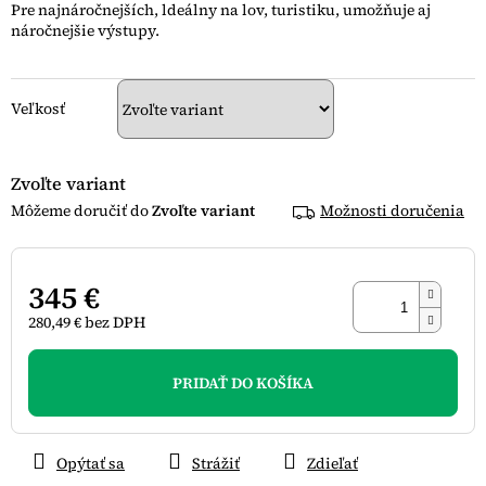
Pre najnáročnejších, ldeálny na lov, turistiku, umožňuje aj
5
náročnejšie výstupy.
hviezdičiek.
Veľkosť
Zvoľte variant
Zvoľte variant
Možnosti doručenia
345 €
280,49 € bez DPH
Jednotková
cena:
PRIDAŤ DO KOŠÍKA
Opýtať sa
Strážiť
Zdieľať