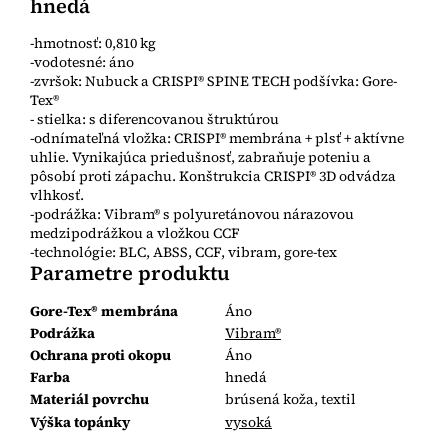
hnedá
-hmotnosť: 0,810 kg
-vodotesné: áno
-zvršok: Nubuck a CRISPI® SPINE TECH podšívka: Gore-
Tex®
- stielka: s diferencovanou štruktúrou
-odnímateľná vložka: CRISPI® membrána + plsť + aktívne
uhlie. Vynikajúca priedušnosť, zabraňuje poteniu a
pôsobí proti zápachu. Konštrukcia CRISPI® 3D odvádza
vlhkosť.
-podrážka: Vibram® s polyuretánovou nárazovou
medzipodrážkou a vložkou CCF
-technológie: BLC, ABSS, CCF, vibram, gore-tex
Parametre produktu
Gore-Tex® membrána
Áno
Podrážka
Vibram®
Ochrana proti okopu
Áno
Farba
hnedá
Materiál povrchu
brúsená koža, textil
Výška topánky
vysoká