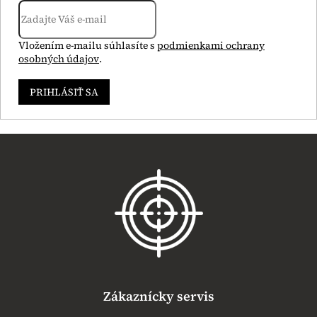
Vložením e-mailu súhlasíte s
podmienkami ochrany
osobných údajov
.
PRIHLÁSIŤ SA
Z
á
p
ä
t
i
e
Zákaznícky servis