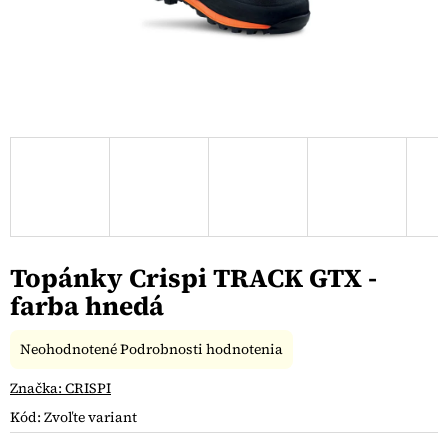
Topánky Crispi TRACK GTX -
farba hnedá
Priemerné
Neohodnotené
Podrobnosti hodnotenia
hodnotenie
produktu
Značka:
CRISPI
je
Kód:
Zvoľte variant
0,0
z