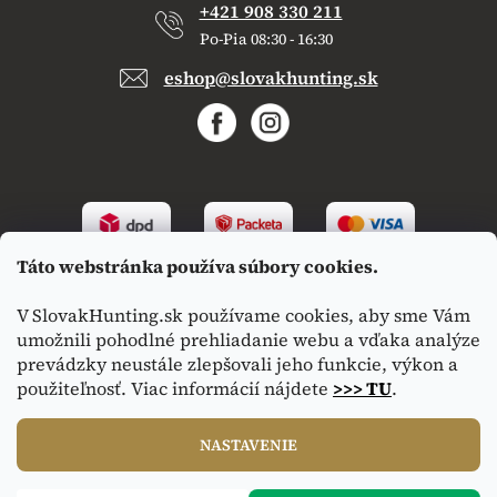
+421 908 330 211
Po-Pia 08:30 - 16:30
eshop@slovakhunting.sk
Táto webstránka používa súbory cookies.
V SlovakHunting.sk používame cookies, aby sme Vám
umožnili pohodlné prehliadanie webu a vďaka analýze
prevádzky neustále zlepšovali jeho funkcie, výkon a
použiteľnosť. Viac informácií nájdete
>>> TU
.
Vytvoril Shoptet
|
Upravil Balkys
NASTAVENIE
Copyright 2026
SlovakHunting.sk
. Všetky práva vyhradené.