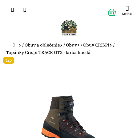
Prejsť
NÁKUPN
na
obsah
KOŠÍK
Domov
/
Obuv a oblečenie
/
Obuv
/
Obuv CRISPI
/
Topánky Crispi TRACK GTX - farba hnedá
Tip