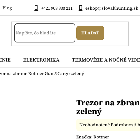
Blog
+421 908 330 211
eshop@slovakhunting.sk
HĽADAŤ
ENIE
ELEKTRONIKA
TERMOVÍZIE A NOČNÉ VIDE
zor na zbrane Rottner Gun 5 Cargo zelený
Trezor na zbran
zelený
Priemerné
Neohodnotené
Podrobnosti 
hodnotenie
produktu
Značka:
Rottner