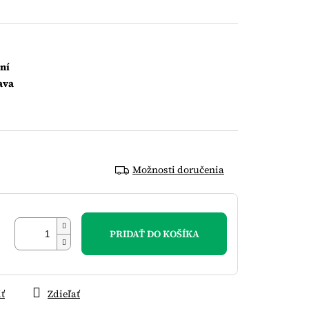
aní
ava
Možnosti doručenia
PRIDAŤ DO KOŠÍKA
iť
Zdieľať