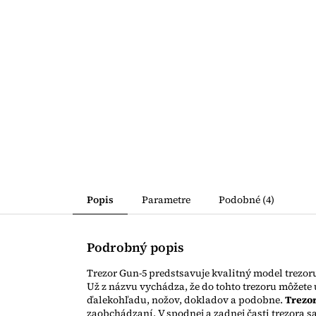
Popis
Parametre
Podobné (4)
Podrobný popis
Trezor Gun-5 predstsavuje kvalitný model trezoru
Už z názvu vychádza, že do tohto trezoru môžete 
ďalekohľadu, nožov, dokladov a podobne.
Trezor
zaobchádzaní. V spodnej a zadnej časti trezora 