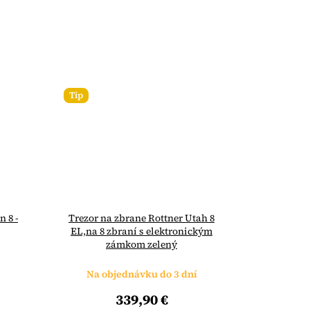
Tip
 8 -
Trezor na zbrane Rottner Utah 8
EL,na 8 zbraní s elektronickým
zámkom zelený
Na objednávku do 3 dní
339,90 €