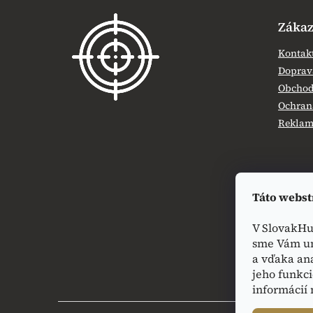
á
Zákaz
p
ä
Kontak
t
Doprava
i
Obchod
e
Ochran
Reklamá
Táto webst
V SlovakHu
sme Vám um
a vďaka an
jeho funkci
informácií