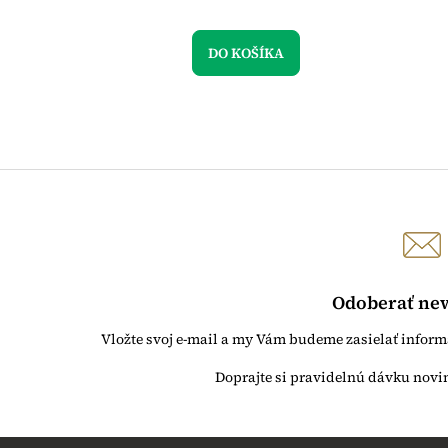
DO KOŠÍKA
Odoberať new
Vložte svoj e-mail a my Vám budeme zasielať infor
Z