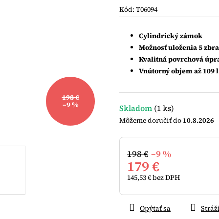
je
Kód:
T06094
0,0
z
5
Cylindrický zámok
hviezdičiek.
Možnosť uloženia 5 zbr
Kvalitná povrchová úpr
Vnútorný objem až 109 l
198 €
–9 %
Skladom
(1 ks)
10.8.2026
198 €
–9 %
179 €
145,53 € bez DPH
Jednotková
cena:
Opýtať sa
Stráž