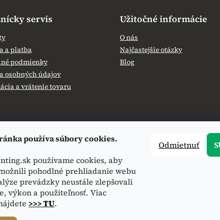
nícky servis
Užitočné informácie
ty
O nás
 a platba
Najčastejšie otázky
né podmienky
Blog
a osobných údajov
cia a vrátenie tovaru
ránka používa súbory cookies.
Odmietnuť
S
nting.sk používame cookies, aby
ožnili pohodlné prehliadanie webu
alýze prevádzky neustále zlepšovali
e, výkon a použiteľnosť. Viac
 nájdete
>>> TU
.