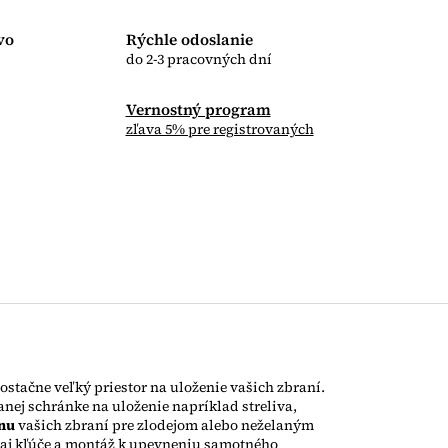
vo
Rýchle odoslanie
do 2-3 pracovných dní
Vernostný program
zľava 5% pre registrovaných
ostačne veľký priestor na uloženie vašich zbraní.
anej schránke na uloženie napríklad streliva,
nu
vašich zbraní pre zlodejom alebo neželaným
 aj kľúče a montáž k upevneniu samotného