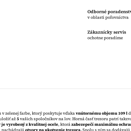
Odborné poradenst
v oblasti poľovníctva
Zákaznícky servis
ochotne poradíme
 v zelenej farbe, ktorý poskytuje vďaka
vnútornému objemu 109 l
d
uložiť až
5
vašich spoločníkov na lov. Horná časť trezoru patrí takzv
 je vyrobený z kvalitnej ocele
, ktorá
zabezepečí maximálnu ochra
sa nachádzajú
otvory na ukotvenie trezora.
Spolu s ním sa dodávajú