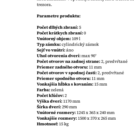
trezora.
Parametre produktu:
Počet dlhých zbraní:
5
Počet krátkych zbraní:
0
Vnútorný objem:
109 l
Typ zámku:
cylindrický zámok
Sejf vo vnútri:
áno
Uhol otvorenia dverí:
max 90°
Počet otvorov na zadnej strane:
2, predvŕtané
Priemer zadného otvoru:
11 mm
Počet otvorov v spodnej časti:
2, predvŕtané
Priemer spodného otvoru:
11 mm
Vonkajšia hĺbka s kovaním:
15 mm
Farba:
zelená
Počet kľúčov:
2
Výška dverí:
1170 mm
Šírka dverí:
290 mm
Vnútorné rozmery:
1245 x 365 x 240 mm
Vonkajšie rozmery:
1500 x 370 x 265 mm
Hmotnosť:
15 kg