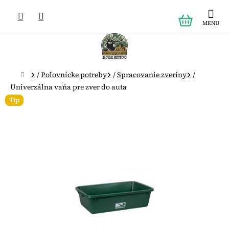
Prejsť
NÁKUPN
na
obsah
KOŠÍK
Domov
/
Poľovnícke potreby
/
Spracovanie zveriny
/
Univerzálna vaňa pre zver do auta
Tip