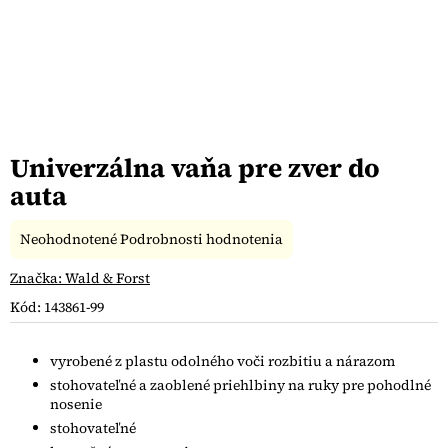
Univerzálna vaňa pre zver do
auta
Priemerné
Neohodnotené
Podrobnosti hodnotenia
hodnotenie
produktu
Značka:
Wald & Forst
je
Kód:
143861-99
0,0
z
5
vyrobené z plastu odolného voči rozbitiu a nárazom
hviezdičiek.
stohovateľné a zaoblené priehlbiny na ruky pre pohodlné
nosenie
stohovateľné