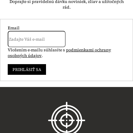
Email
Vložením e-mailu súhlasíte s
podmienkami ochrany
osobných údajov
.
PRIHLÁSIŤ SA
Z
á
p
ä
t
i
e