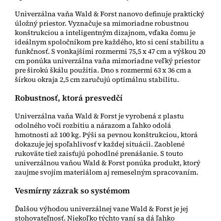
Univerzálna vaňa Wald & Forst nanovo definuje praktický
úložný priestor. Vyznačuje sa mimoriadne robustnou
konštrukciou a inteligentným dizajnom, vďaka čomu je
ideálnym spoločníkom pre každého, kto si cení stabilitu a
funkčnosť. S vonkajšími rozmermi 75,5 x 47 cm a výškou 20
cm ponúka univerzálna vaňa mimoriadne veľký priestor
pre širokú škálu použitia. Dno s rozmermi 63 x 36 cm a
šírkou okraja 2,5 cm zaručujú optimálnu stabilitu.
Robustnosť, ktorá presvedčí
Univerzálna vaňa Wald & Forst je vyrobená z plastu
odolného voči rozbitiu a nárazom a ľahko odolá
hmotnosti až 100 kg. Pýši sa pevnou konštrukciou, ktorá
dokazuje jej spoľahlivosť v každej situácii. Zaoblené
rukoväte tiež zaisťujú pohodlné prenášanie. S touto
univerzálnou vaňou Wald & Forst ponúka produkt, ktorý
zaujme svojím materiálom aj remeselným spracovaním.
Vesmírny zázrak so systémom
Ďalšou výhodou univerzálnej vane Wald & Forst je jej
stohovateľnosť. Niekoľko týchto vaní sa dá ľahko