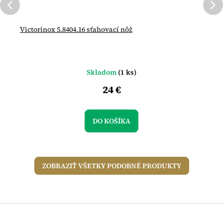
Victorinox 5.8404.16 sťahovací nôž
Skladom
(1 ks)
24 €
DO KOŠÍKA
ZOBRAZIŤ VŠETKY PODOBNÉ PRODUKTY