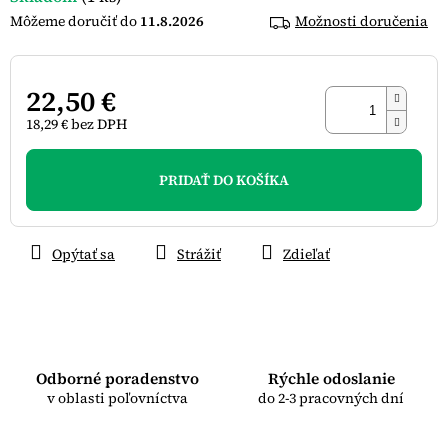
11.8.2026
Možnosti doručenia
22,50 €
18,29 € bez DPH
Jednotková
cena:
PRIDAŤ DO KOŠÍKA
Opýtať sa
Strážiť
Zdieľať
Odborné poradenstvo
Rýchle odoslanie
v oblasti poľovníctva
do 2-3 pracovných dní