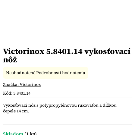
Victorinox 5.8401.14 vykosťovací
nôž
Priemerné
Neohodnotené
Podrobnosti hodnotenia
hodnotenie
produktu
Značka:
Victorinox
je
Kód:
5.8401.14
0,0
z
Vykosťovací nôž s polypropylénovou rukoväťou a dĺžkou
5
čepele 14 cm.
hviezdičiek.
Skladom
(1 ks)