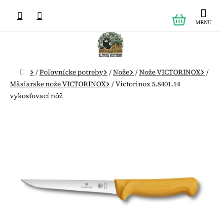
Prejsť
NÁKUPN
na
obsah
KOŠÍK
Domov
/
Poľovnícke potreby
/
Nože
/
Nože VICTORINOX
/
Mäsiarske nože VICTORINOX
/
Victorinox 5.8401.14
vykosťovací nôž