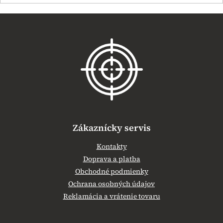
Z
á
p
ä
t
i
e
Zákaznícky servis
Kontakty
Doprava a platba
Obchodné podmienky
Ochrana osobných údajov
Reklamácia a vrátenie tovaru