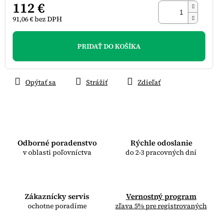
112 €
91,06 € bez DPH
Jednotková
cena:
PRIDAŤ DO KOŠÍKA
Opýtať sa
Strážiť
Zdieľať
Odborné poradenstvo
Rýchle odoslanie
v oblasti poľovníctva
do 2-3 pracovných dní
Zákaznícky servis
Vernostný program
ochotne poradíme
zľava 5% pre registrovaných