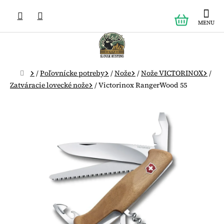
Prejsť
NÁKUPN
na
obsah
KOŠÍK
Domov
/
Poľovnícke potreby
/
Nože
/
Nože VICTORINOX
/
Zatváracie lovecké nože
/
Victorinox RangerWood 55