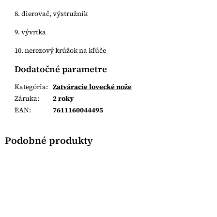
8. dierovač, výstružník
9. vývrtka
10. nerezový krúžok na kľúče
Dodatočné parametre
Kategória
:
Zatváracie lovecké nože
Záruka
:
2 roky
EAN
:
7611160044495