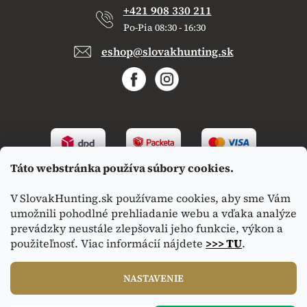
+421 908 330 211
Po-Pia 08:30 - 16:30
eshop@slovakhunting.sk
Táto webstránka používa súbory cookies.
V SlovakHunting.sk používame cookies, aby sme Vám
umožnili pohodlné prehliadanie webu a vďaka analýze
prevádzky neustále zlepšovali jeho funkcie, výkon a
použiteľnosť. Viac informácií nájdete
>>> TU
.
Vytvoril Shoptet
|
Upravil Balkys
NASTAVENIE