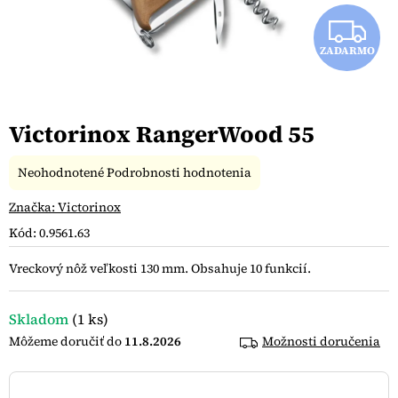
Z
ZADARMO
A
D
Victorinox RangerWood 55
A
R
Priemerné
Neohodnotené
Podrobnosti hodnotenia
hodnotenie
produktu
Značka:
Victorinox
M
je
Kód:
0.9561.63
0,0
O
z
Vreckový nôž veľkosti 130 mm. Obsahuje 10 funkcií.
5
hviezdičiek.
Skladom
(1 ks)
11.8.2026
Možnosti doručenia