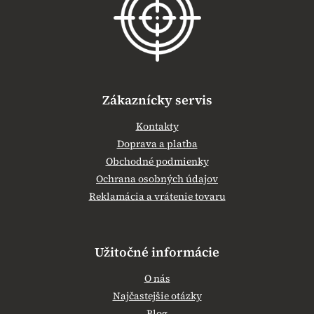
t
i
e
Zákaznícky servis
Kontakty
Doprava a platba
Obchodné podmienky
Ochrana osobných údajov
Reklamácia a vrátenie tovaru
Užitočné informácie
O nás
Najčastejšie otázky
Blog