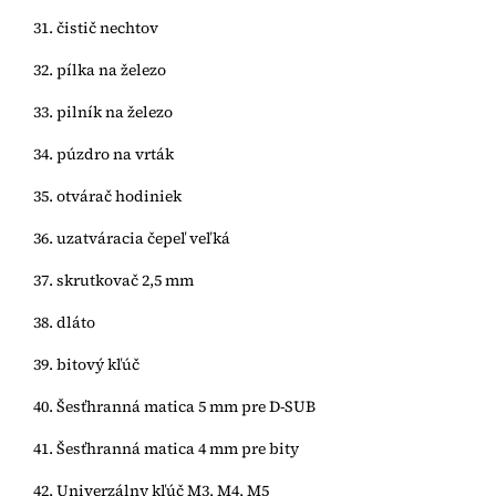
31. čistič nechtov
32. pílka na železo
33. pilník na železo
34. púzdro na vrták
35. otvárač hodiniek
36. uzatváracia čepeľ veľká
37. skrutkovač 2,5 mm
38. dláto
39. bitový kľúč
40. Šesťhranná matica 5 mm pre D-SUB
41. Šesťhranná matica 4 mm pre bity
42. Univerzálny kľúč M3, M4, M5