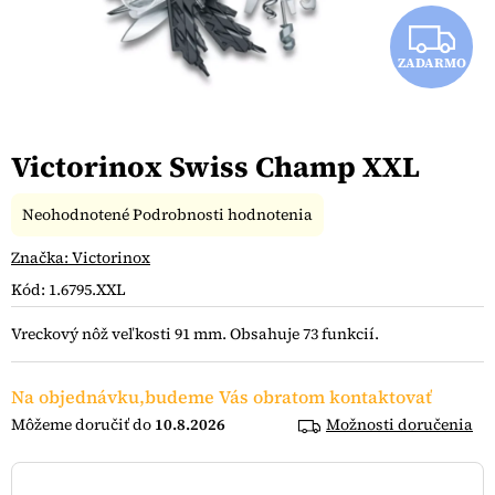
Z
ZADARMO
A
D
Victorinox Swiss Champ XXL
A
R
Priemerné
Neohodnotené
Podrobnosti hodnotenia
hodnotenie
produktu
Značka:
Victorinox
M
je
Kód:
1.6795.XXL
0,0
O
z
Vreckový nôž veľkosti 91 mm. Obsahuje 73 funkcií.
5
hviezdičiek.
Na objednávku,budeme Vás obratom kontaktovať
10.8.2026
Možnosti doručenia