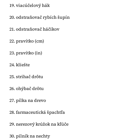
19. viacúčelový hák
20. odstraňovač rybích šupín
21. odstraňovač háčikov
22. pravítko (cm)
23. pravítko (in)
24. kliešte
25. strihač drôtu
26. ohýbač drôtu
27. pílka na drevo
28. farmaceutická špachtľa
29. nerezový krúžok na kľúče
30. pilník na nechty