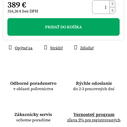
389 €
316,26 € bez DPH
Jednotková
cena:
PRIDAŤ DO KOŠÍKA
Opýtať sa
Strážiť
Zdieľať
Odborné poradenstvo
Rýchle odoslanie
v oblasti poľovníctva
do 2-3 pracovných dní
Zákaznícky servis
Vernostný program
ochotne poradíme
zľava 5% pre registrovaných