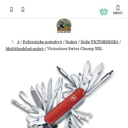
Prejsť
NÁKUPN
na
obsah
KOŠÍK
Domov
/
Poľovnícke potreby
/
Nože
/
Nože VICTORINOX
/
Multifunkčné nože
/
Victorinox Swiss Champ XXL