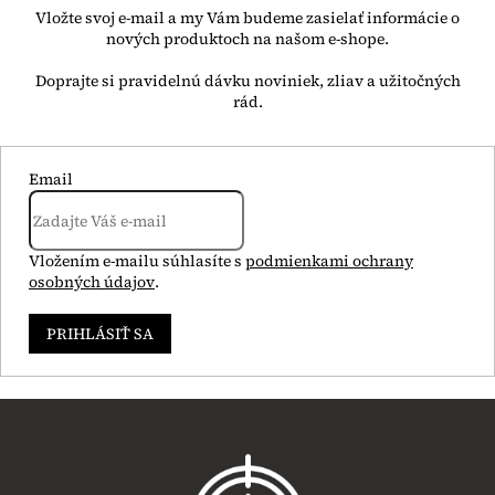
Vložte svoj e-mail a my Vám budeme zasielať informácie o
nových produktoch na našom e-shope.
Email
Vložením e-mailu súhlasíte s
podmienkami ochrany
osobných údajov
.
PRIHLÁSIŤ SA
Z
á
p
ä