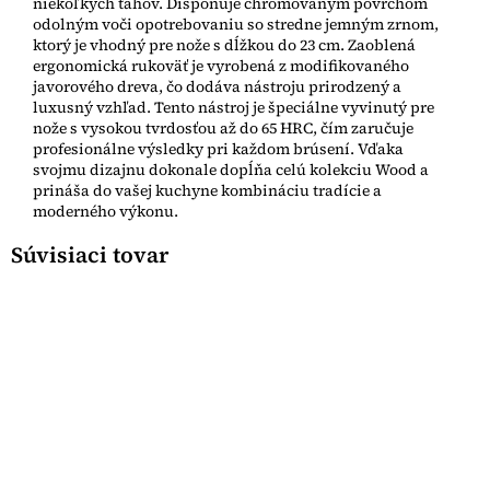
niekoľkých ťahov. Disponuje chrómovaným povrchom
odolným voči opotrebovaniu so stredne jemným zrnom,
ktorý je vhodný pre nože s dĺžkou do 23 cm. Zaoblená
ergonomická rukoväť je vyrobená z modifikovaného
javorového dreva, čo dodáva nástroju prirodzený a
luxusný vzhľad. Tento nástroj je špeciálne vyvinutý pre
nože s vysokou tvrdosťou až do 65 HRC, čím zaručuje
profesionálne výsledky pri každom brúsení. Vďaka
svojmu dizajnu dokonale dopĺňa celú kolekciu Wood a
prináša do vašej kuchyne kombináciu tradície a
moderného výkonu.
Súvisiaci tovar