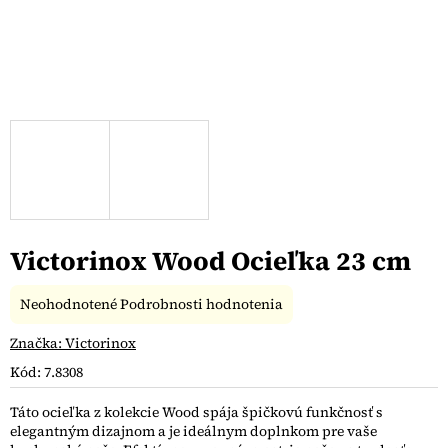
Victorinox Wood Ocieľka 23 cm
Priemerné
Neohodnotené
Podrobnosti hodnotenia
hodnotenie
produktu
Značka:
Victorinox
je
Kód:
7.8308
0,0
z
Táto ocieľka z kolekcie Wood spája špičkovú funkčnosť s
5
elegantným dizajnom a je ideálnym doplnkom pre vaše
hviezdičiek.