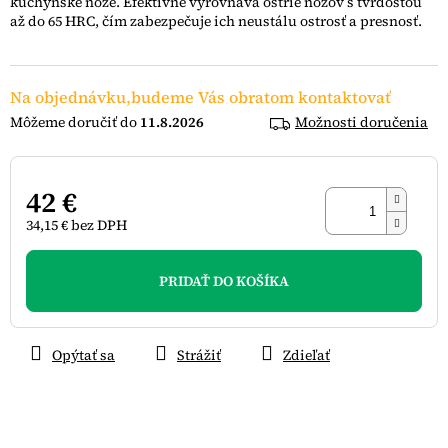
kuchynské nože. Efektívne vyrovnáva ostrie nožov s tvrdosťou
až do 65 HRC, čím zabezpečuje ich neustálu ostrosť a presnosť.
Na objednávku,budeme Vás obratom kontaktovať
11.8.2026
Možnosti doručenia
42 €
34,15 € bez DPH
Jednotková
cena:
PRIDAŤ DO KOŠÍKA
Opýtať sa
Strážiť
Zdieľať