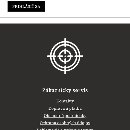
PRIHLÁSIŤ SA
Z
á
p
ä
t
i
e
Zákaznícky servis
Kontakty
Doprava a platba
Obchodné podmienky
Ochrana osobných údajov