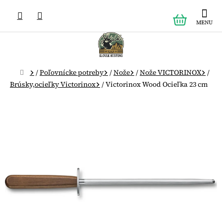
Prejsť
NÁKUPN
na
obsah
KOŠÍK
Domov
/
Poľovnícke potreby
/
Nože
/
Nože VICTORINOX
/
Brúsky,ocieľky Victorinox
/
Victorinox Wood Ocieľka 23 cm