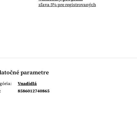
zľava 5% pre registrovaných
atočné parametre
gória
:
Vnadidlá
:
8586012740865