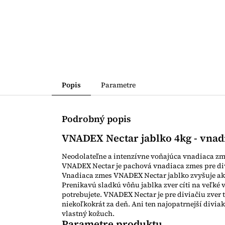
Popis
Parametre
Podrobný popis
VNADEX Nectar jablko 4kg - vnad
Neodolateľne a intenzívne voňajúca vnadiaca zme
VNADEX Nectar je pachová vnadiaca zmes pre divú
Vnadiaca zmes VNADEX Nectar jablko zvyšuje aktivi
Prenikavú sladkú vôňu jablka zver cíti na veľké 
potrebujete. VNADEX Nectar je pre diviačiu zver t
niekoľkokrát za deň. Ani ten najopatrnejší divia
vlastný kožuch.
Parametre produktu