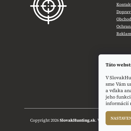
ä
Kontak
t
Doprava
i
Obchod
e
Ochran
Reklamá
Táto webst
V SlovakHu
sme Vám um
a vďaka an
jeho funkci
informácií
NASTAVE
Copyright 2026
SlovakHunting.sk
. Všetky práva vy