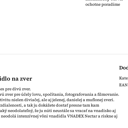
ochotne poradíme
Dod
idlo na zver
Kate
EAN
s pre divú zver.
 zver pre účely lovu, spočítania, fotografovania a filmovanie.
tu nielen diviačej, ale aj jelenej, danielej a muflonej zveri.
vzdialenosti, a tak ju dokážete dostať presne tam kam
aký neodolateľný, že ju núti neustále sa vracať na vnadisko aj
k neodolá intenzívnej vôni vnadidla VNADEX Nectar a riskne aj