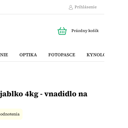
Prihlásenie
NÁKUPNÝ
Prázdny košík
KOŠÍK
NIE
OPTIKA
FOTOPASCE
KYNOLOGICKÉ P
ablko 4kg - vnadidlo na
hodnotenia