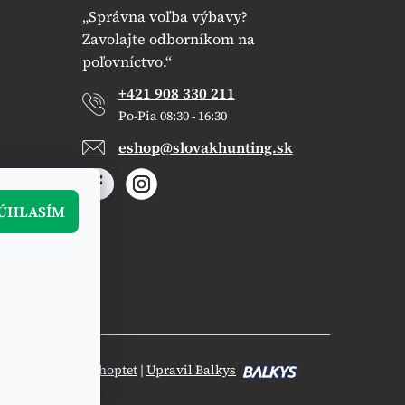
„Správna voľba výbavy?
Zavolajte odborníkom na
poľovníctvo.“
+421 908 330 211
Po-Pia 08:30 - 16:30
eshop@slovakhunting.sk
ÚHLASÍM
Vytvoril Shoptet
|
Upravil Balkys