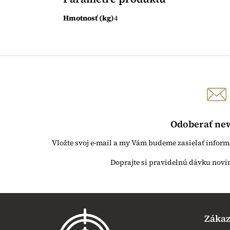
Hmotnosť (kg)
4
Odoberať new
Vložte svoj e-mail a my Vám budeme zasielať infor
Z
á
Zákaz
p