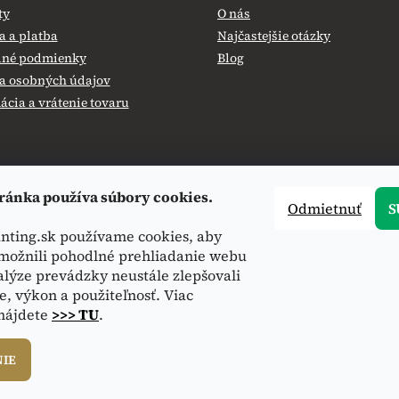
ty
O nás
 a platba
Najčastejšie otázky
né podmienky
Blog
a osobných údajov
cia a vrátenie tovaru
ránka používa súbory cookies.
Odmietnuť
S
nting.sk používame cookies, aby
ožnili pohodlné prehliadanie webu
alýze prevádzky neustále zlepšovali
e, výkon a použiteľnosť. Viac
 nájdete
>>> TU
.
NIE
hradené.
Upraviť nastavenie cookies