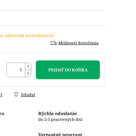
s obratom kontaktovať
Možnosti doručenia
PRIDAŤ DO KOŠÍKA
iť
Zdieľať
vo
Rýchle odoslanie
do 2-3 pracovných dní
Vernostný program