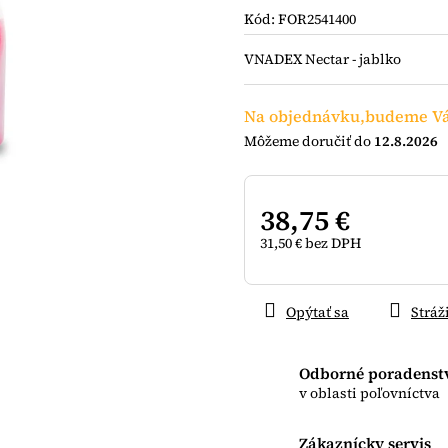
je
Kód:
FOR2541400
0,0
z
VNADEX Nectar - jablko
5
hviezdičiek.
Na objednávku,budeme Vá
12.8.2026
38,75 €
31,50 € bez DPH
Jednotková
cena:
Opýtať sa
Stráž
Odborné poradenst
v oblasti poľovníctva
Zákaznícky servis