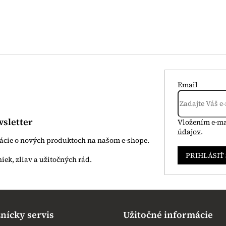
Email
sletter
Vložením e-ma
údajov
.
mácie o nových produktoch na našom e-shope.
PRIHLÁSIŤ
nícky servis
Užitočné informácie