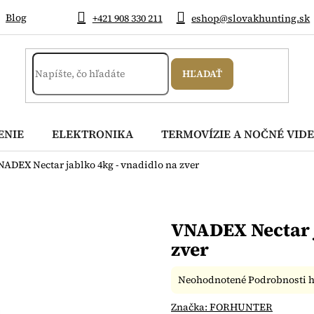
Blog
+421 908 330 211
eshop@slovakhunting.sk
HĽADAŤ
ENIE
ELEKTRONIKA
TERMOVÍZIE A NOČNÉ VIDE
ADEX Nectar jablko 4kg - vnadidlo na zver
VNADEX Nectar j
zver
Priemerné
Neohodnotené
Podrobnosti 
hodnotenie
produktu
Značka:
FORHUNTER