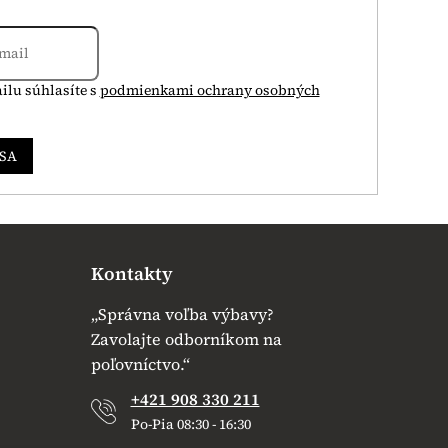
ilu súhlasíte s
podmienkami ochrany osobných
 SA
Kontakty
„Správna voľba výbavy?
Zavolajte odborníkom na
poľovníctvo.“
+421 908 330 211
Po-Pia 08:30 - 16:30