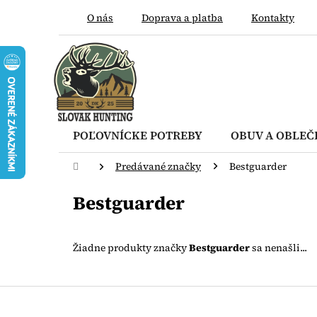
Prejsť
O nás
Doprava a platba
Kontakty
na
obsah
POĽOVNÍCKE POTREBY
OBUV A OBLEČ
Domov
Predávané značky
Bestguarder
Bestguarder
Žiadne produkty značky
Bestguarder
sa nenašli...