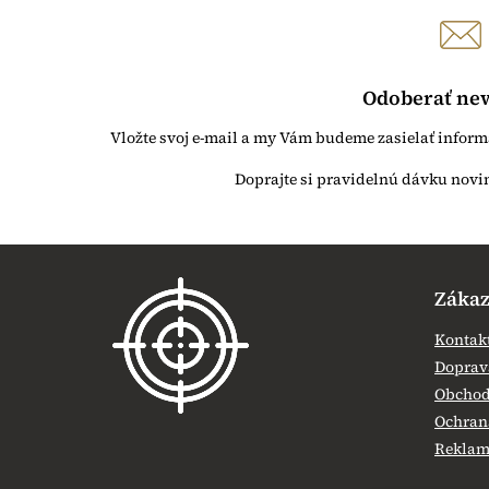
Odoberať new
Vložte svoj e-mail a my Vám budeme zasielať infor
Z
á
Zákaz
p
ä
Kontak
t
Doprava
i
Obchod
e
Ochran
Reklamá