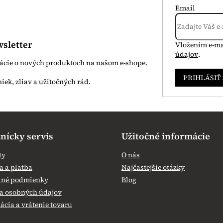
Email
sletter
Vložením e-ma
údajov
.
mácie o nových produktoch na našom e-shope.
PRIHLÁSIŤ
nícky servis
Užitočné informácie
ty
O nás
 a platba
Najčastejšie otázky
né podmienky
Blog
a osobných údajov
cia a vrátenie tovaru