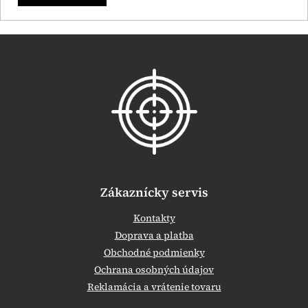
Z
á
p
ä
t
i
e
Zákaznícky servis
Kontakty
Doprava a platba
Obchodné podmienky
Ochrana osobných údajov
Reklamácia a vrátenie tovaru