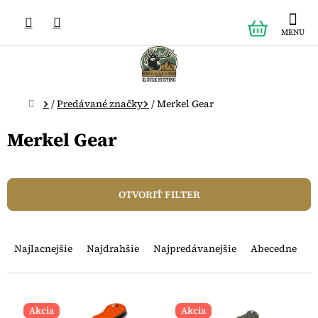
Prejsť
NÁKUPN
na
obsah
KOŠÍK
Domov
/
Predávané značky
/
Merkel Gear
Merkel Gear
OTVORIŤ FILTER
R
a
Najlacnejšie
Najdrahšie
Najpredávanejšie
Abecedne
d
e
n
V
i
ý
Akcia
Akcia