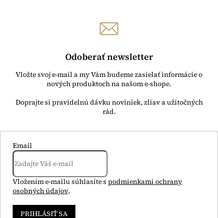
á
d
a
c
i
e
Odoberať newsletter
p
r
Vložte svoj e-mail a my Vám budeme zasielať informácie o
v
nových produktoch na našom e-shope.
k
y
v
ý
p
i
s
Email
u
Vložením e-mailu súhlasíte s
podmienkami ochrany
osobných údajov
.
PRIHLÁSIŤ SA