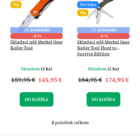
e
p
Tip
Novinka
p
i
Tip
r
s
o
p
d
r
ZADARMO
ZADARMO
Z
Z
A
A
u
o
–8 %
–5 %
D
D
Skladací nôž Merkel Gear
Skladací nôž Merkel Gear
k
d
A
A
Keiler Tool
Keiler Tool Hunt to
R
R
t
u
M
M
Survive Edition
O
O
o
k
v
t
Skladom
(3 ks)
Skladom
(1 ks)
o
v
159,95 €
145,95 €
184,95 €
174,95 €
DO KOŠÍKA
DO KOŠÍKA
2
položiek celkom
O
v
l