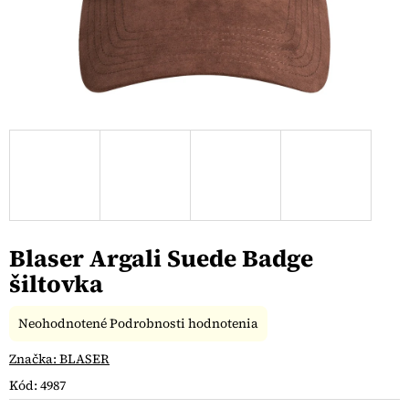
Blaser Argali Suede Badge
šiltovka
Priemerné
Neohodnotené
Podrobnosti hodnotenia
hodnotenie
produktu
Značka:
BLASER
je
Kód:
4987
0,0