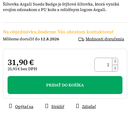
z
Šiltovka Argali Suede Badge je štýlová šiltovka, ktorá vyniká
5
svojím odznakom z PU kože a reliéfnym logom Argali.
hviezdičiek.
Na objednávku,budeme Vás obratom kontaktovať
12.8.2026
Možnosti doručenia
31,90 €
25,93 € bez DPH
Jednotková
cena:
PRIDAŤ DO KOŠÍKA
Opýtať sa
Strážiť
Zdieľať