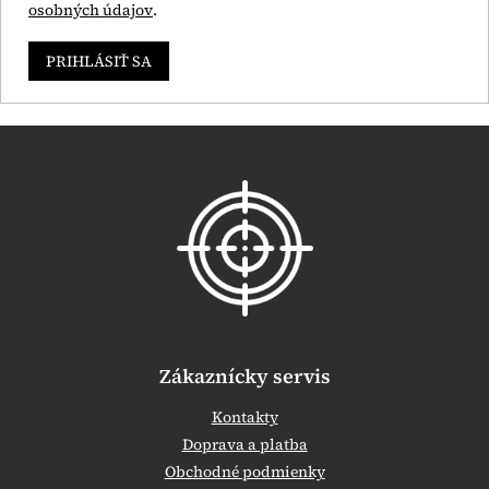
osobných údajov
.
PRIHLÁSIŤ SA
Z
á
p
ä
t
i
e
Zákaznícky servis
Kontakty
Doprava a platba
Obchodné podmienky