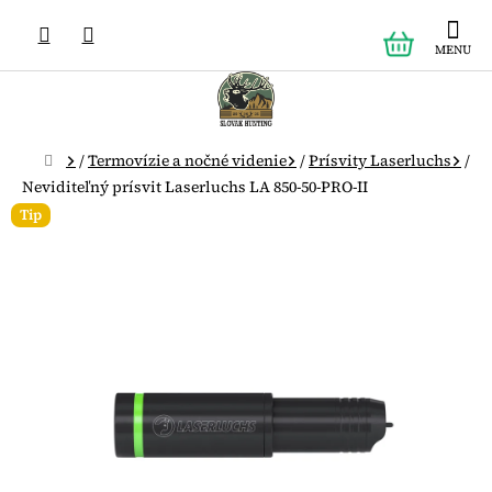
Prejsť
NÁKUPN
na
obsah
KOŠÍK
Domov
/
Termovízie a nočné videnie
/
Prísvity Laserluchs
/
Neviditeľný prísvit Laserluchs LA 850-50-PRO-II
Tip