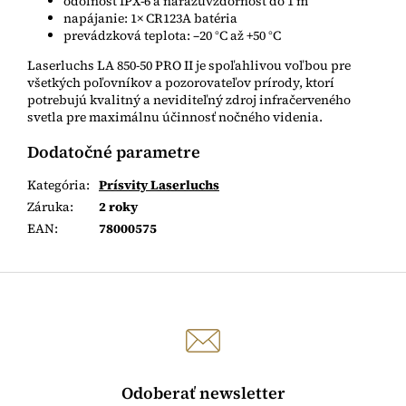
odolnosť IPX-6 a nárazuvzdornosť do 1 m
napájanie: 1× CR123A batéria
prevádzková teplota: –20 °C až +50 °C
Laserluchs LA 850-50 PRO II je spoľahlivou voľbou pre
všetkých poľovníkov a pozorovateľov prírody, ktorí
potrebujú kvalitný a neviditeľný zdroj infračerveného
svetla pre maximálnu účinnosť nočného videnia.
Dodatočné parametre
Kategória
:
Prísvity Laserluchs
Záruka
:
2 roky
EAN
:
78000575
Odoberať newsletter