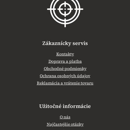
t
i
e
Zákaznícky servis
Kontakty
Doprava a platba
Obchodné podmienky
Ochrana osobných údajov
Reklamácia a vrátenie tovaru
Užitočné informácie
O nás
Najčastejšie otázky