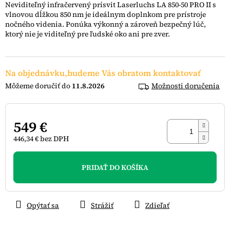
Neviditeľný infračervený prísvit Laserluchs LA 850-50 PRO II s
5
vlnovou dĺžkou 850 nm je ideálnym doplnkom pre prístroje
hviezdičiek.
nočného videnia. Ponúka výkonný a zároveň bezpečný lúč,
ktorý nie je viditeľný pre ľudské oko ani pre zver.
Na objednávku,budeme Vás obratom kontaktovať
11.8.2026
Možnosti doručenia
549 €
446,34 € bez DPH
Jednotková
cena:
PRIDAŤ DO KOŠÍKA
Opýtať sa
Strážiť
Zdieľať