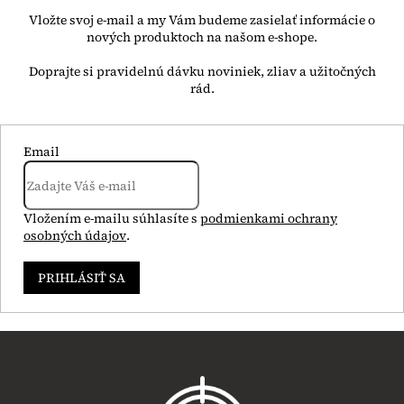
Vložte svoj e-mail a my Vám budeme zasielať informácie o
nových produktoch na našom e-shope.
Email
Vložením e-mailu súhlasíte s
podmienkami ochrany
osobných údajov
.
PRIHLÁSIŤ SA
Z
á
p
ä