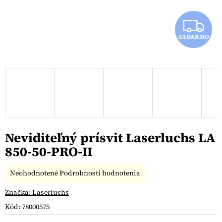
Z
ZADARMO
A
D
A
R
M
Neviditeľný prísvit Laserluchs LA
O
850-50-PRO-II
Priemerné
Neohodnotené
Podrobnosti hodnotenia
hodnotenie
produktu
Značka:
Laserluchs
je
Kód:
78000575
0,0
z