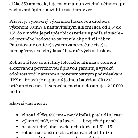
dĺžke 850 nm poskytuje maximálnu svetelnú účinnosť pri
zachovaní úplnej neviditeľnosti pre zver.
Prísvit je vybavený výkonnou laserovou diódou s
výkonom 50 mW a nastaviteľným uhlom lúča od 1,5° do
15°, čo umožňuje prispôsobiť osvetlenie podľa situácie –
od presného bodového svietenia až po širší záber.
Patentovaný optický systém zabezpečuje čistý a
homogénny svetelný kužeľ bez rušivých odleskov.
Robustné telo zo zliatiny leteckého hliníka s čiernou
eloxovanou povrchovou úpravou garantuje vysokú
odolnosť voči nárazom a poveternostným podmienkam
(IPX-6). Prísvit je napájaný jednou batériou CR123A,
pričom životnosť laserového modulu dosahuje až 10 000
hodín.
Hlavné vlastnosti:
vlnová dĺžka 850 nm – neviditeľná pre ľudí aj zver
výkon 50 mW, trieda lasera 1 – bezpečné pre oči
nastaviteľný uhol svetelného kužeľa 1,5° – 15°
robustná konštrukcia z eloxovaného hliníka