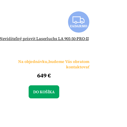
Z
ZADARMO
A
Neviditeľný prísvit Laserluchs LA 905-50-PRO-II
D
A
Na objednávku,budeme Vás obratom
R
kontaktovať
649 €
M
O
DO KOŠÍKA