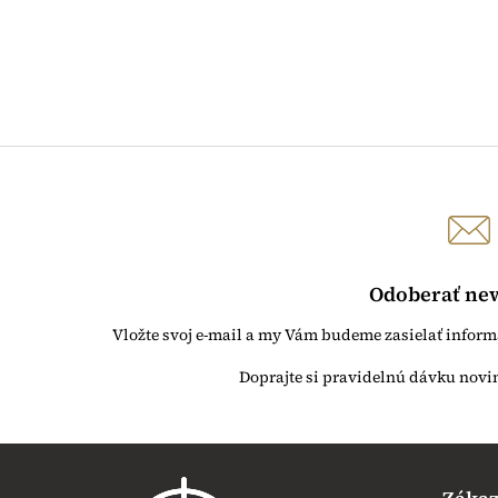
Odoberať new
Vložte svoj e-mail a my Vám budeme zasielať infor
Z
á