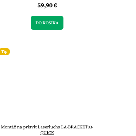
59,90 €
DO KOŠÍKA
Tip
Montáž na prísvit Laserluchs LA-BRACKET03-
QUICK