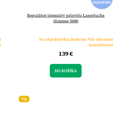
ZADARMO
A
Regulátor intenzity prísvitu Laserluchs
D
dimmer 5000
A
m
Na objednávku,budeme Vás obratom
R
ť
kontaktovať
139 €
M
O
DO KOŠÍKA
Tip