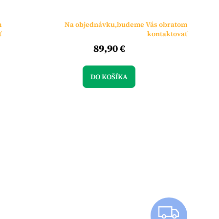
m
Na objednávku,budeme Vás obratom
ť
kontaktovať
89,90 €
DO KOŠÍKA
Z