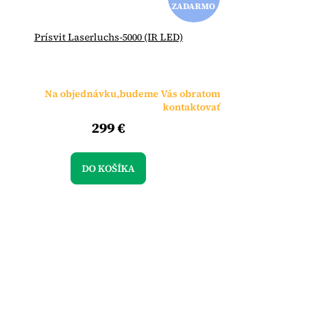
ZADARMO
A
Prísvit Laserluchs-5000 (IR LED)
D
A
Na objednávku,budeme Vás obratom
R
kontaktovať
299 €
M
O
DO KOŠÍKA