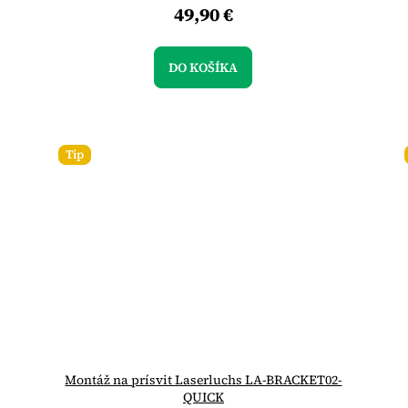
49,90 €
DO KOŠÍKA
Tip
Montáž na prísvit Laserluchs LA-BRACKET02-
QUICK