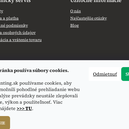
nícky servis
Užitočné informácie
ty
O nás
 a platba
Najčastejšie otázky
né podmienky
Blog
a osobných údajov
cia a vrátenie tovaru
ránka používa súbory cookies.
Odmietnuť
S
nting.sk používame cookies, aby
ožnili pohodlné prehliadanie webu
alýze prevádzky neustále zlepšovali
e, výkon a použiteľnosť. Viac
 nájdete
>>> TU
.
NIE
hradené.
Upraviť nastavenie cookies