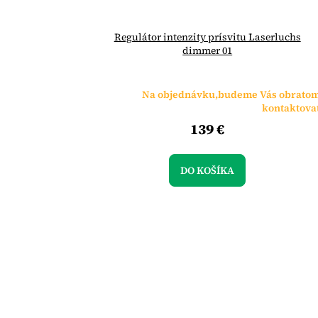
Regulátor intenzity prísvitu Laserluchs
dimmer 01
Na objednávku,budeme Vás obrato
kontaktova
139 €
DO KOŠÍKA