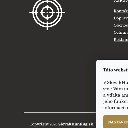
Zákaz
p
ä
Kontak
t
Doprava
i
Obchod
e
Ochran
Reklamá
Táto webst
V SlovakHu
sme Vám um
a vďaka an
jeho funkci
informácií
NASTAVE
Copyright 2026
SlovakHunting.sk
. Všetky práva vy