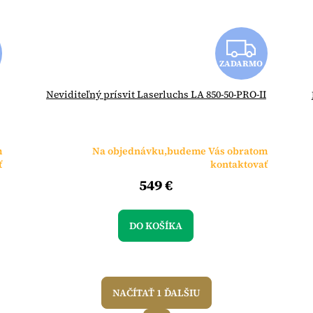
Z
Z
ZADARMO
A
A
Neviditeľný prísvit Laserluchs LA 850-50-PRO-II
D
D
A
A
m
Na objednávku,budeme Vás obratom
R
R
ť
kontaktovať
549 €
M
M
O
O
DO KOŠÍKA
NAČÍTAŤ 1 ĎALŠIU