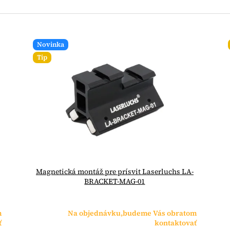
Novinka
Tip
Magnetická montáž pre prísvit Laserluchs LA-
BRACKET-MAG-01
m
Na objednávku,budeme Vás obratom
ť
kontaktovať