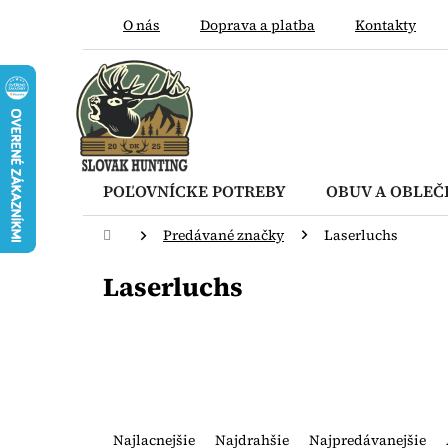
Prejsť
O nás
Doprava a platba
Kontakty
na
obsah
POĽOVNÍCKE POTREBY
OBUV A OBLEČ
Domov
Predávané značky
Laserluchs
Laserluchs
R
a
Najlacnejšie
Najdrahšie
Najpredávanejšie