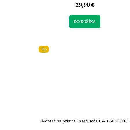
29,90 €
DO KOŠÍKA
Tip
Montáž na prísvit Laserluchs LA-BRACKET03