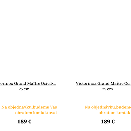
torinox Grand Maître Ocieľka
Victorinox Grand Maître Oci
25 cm
25 cm
Na objednávku,budeme Vás
Na objednávku,budem
obratom kontaktovať
obratom kontak
189 €
189 €