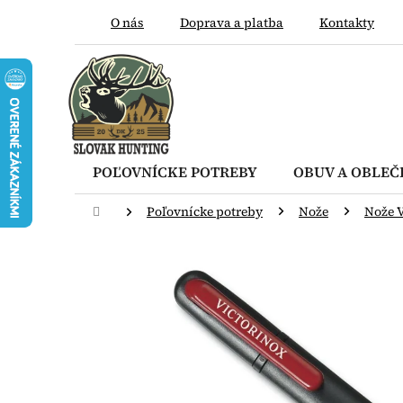
Prejsť
O nás
Doprava a platba
Kontakty
na
obsah
POĽOVNÍCKE POTREBY
OBUV A OBLEČ
Domov
Poľovnícke potreby
Nože
Nože 