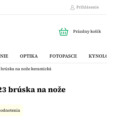
Prihlásenie
NÁKUPNÝ
Prázdny košík
KOŠÍK
NIE
OPTIKA
FOTOPASCE
KYNOLOGICKÉ P
3 brúska na nože keramická
23 brúska na nože
hodnotenia