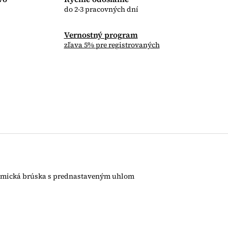
do 2-3 pracovných dní
Vernostný program
zľava 5% pre registrovaných
eramická brúska s prednastaveným uhlom