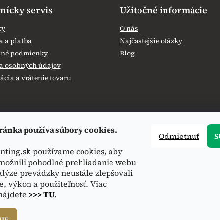
nícky servis
Užitočné informácie
ty
O nás
 a platba
Najčastejšie otázky
né podmienky
Blog
a osobných údajov
cia a vrátenie tovaru
ránka používa súbory cookies.
Odmietnuť
S
nting.sk používame cookies, aby
ožnili pohodlné prehliadanie webu
alýze prevádzky neustále zlepšovali
e, výkon a použiteľnosť. Viac
 nájdete
>>> TU
.
NIE