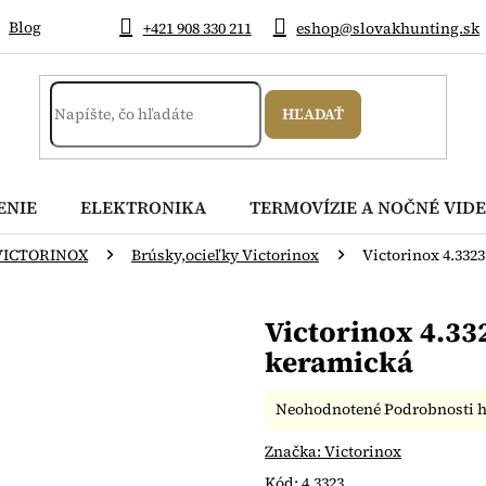
Blog
+421 908 330 211
eshop@slovakhunting.sk
HĽADAŤ
ENIE
ELEKTRONIKA
TERMOVÍZIE A NOČNÉ VIDE
VICTORINOX
Brúsky,ocieľky Victorinox
Victorinox 4.332
Victorinox 4.33
keramická
Priemerné
Neohodnotené
Podrobnosti 
hodnotenie
produktu
Značka:
Victorinox
je
Kód:
4.3323