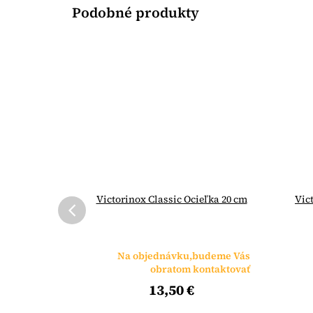
úsny kameň
Victorinox Classic Ocieľka 20 cm
Vic
budeme Vás
Na objednávku,budeme Vás
ontaktovať
obratom kontaktovať
13,50 €