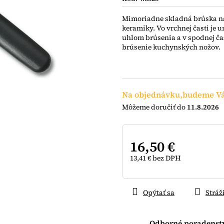
0,0
z
Mimoriadne skladná brúska na
5
keramiky. Vo vrchnej časti je
hviezdičiek.
uhlom brúsenia a v spodnej č
brúsenie kuchynských nožov.
Na objednávku,budeme Vá
11.8.2026
16,50 €
13,41 € bez DPH
Jednotková
cena:
Opýtať sa
Stráž
Odborné poradenst