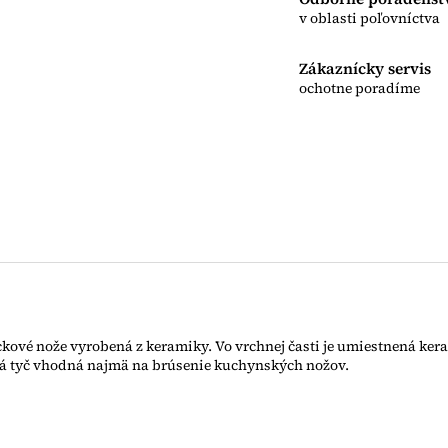
v oblasti poľovníctva
Zákaznícky servis
ochotne poradíme
kové nože vyrobená z keramiky. Vo vrchnej časti je umiestnená k
ká tyč vhodná najmä na brúsenie kuchynských nožov.