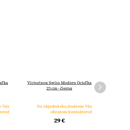
eľka
Victorinox Swiss Modern Ocieľka
Victorin
23 cm - čierna
e Vás
Na objednávku,budeme Vás
Na o
tovať
obratom kontaktovať
29 €