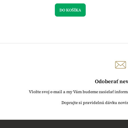
DO KOŠÍKA
Odoberať new
Vložte svoj e-mail a my Vám budeme zasielať infor
Z