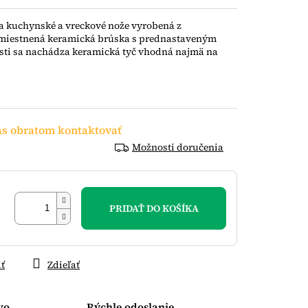
 kuchynské a vreckové nože vyrobená z
 umiestnená keramická brúska s prednastaveným
asti sa nachádza keramická tyč vhodná najmä na
s obratom kontaktovať
Možnosti doručenia
PRIDAŤ DO KOŠÍKA
iť
Zdieľať
vo
Rýchle odoslanie