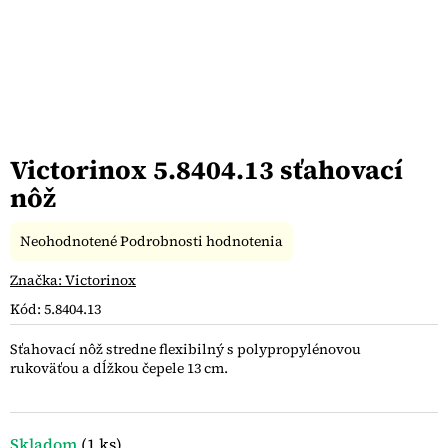
Victorinox 5.8404.13 sťahovací
nôž
Priemerné
Neohodnotené
Podrobnosti hodnotenia
hodnotenie
produktu
Značka:
Victorinox
je
Kód:
5.8404.13
0,0
z
Sťahovací nôž stredne flexibilný s polypropylénovou
5
rukoväťou a dĺžkou čepele 13 cm.
hviezdičiek.
Skladom
(1 ks)