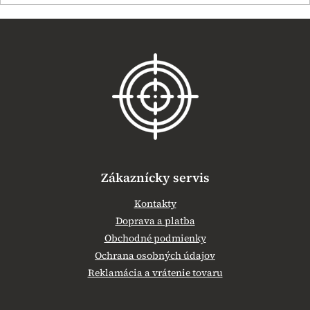
Z
á
p
ä
t
i
e
Zákaznícky servis
Kontakty
Doprava a platba
Obchodné podmienky
Ochrana osobných údajov
Reklamácia a vrátenie tovaru