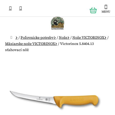
Prejsť
NÁKUPN
na
obsah
KOŠÍK
Domov
/
Poľovnícke potreby
/
Nože
/
Nože VICTORINOX
/
Mäsiarske nože VICTORINOX
/
Victorinox 5.8404.13
sťahovací nôž