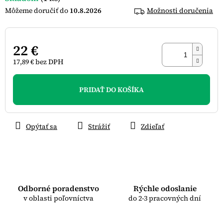
10.8.2026
Možnosti doručenia
22 €
17,89 € bez DPH
Jednotková
cena:
PRIDAŤ DO KOŠÍKA
Opýtať sa
Strážiť
Zdieľať
Odborné poradenstvo
Rýchle odoslanie
v oblasti poľovníctva
do 2-3 pracovných dní