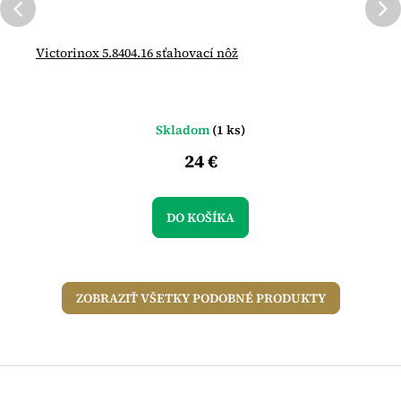
Victorinox 5.8404.16 sťahovací nôž
Skladom
(1 ks)
24 €
DO KOŠÍKA
ZOBRAZIŤ VŠETKY PODOBNÉ PRODUKTY