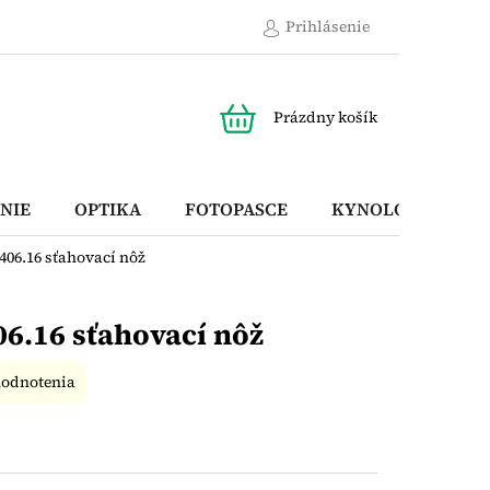
Prihlásenie
NÁKUPNÝ
Prázdny košík
KOŠÍK
NIE
OPTIKA
FOTOPASCE
KYNOLOGICKÉ P
8406.16 sťahovací nôž
06.16 sťahovací nôž
hodnotenia