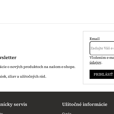
Email
sletter
Vložením e-ma
údajov
.
mácie o nových produktoch na našom e-shope.
PRIHLÁSIŤ
nícky servis
Užitočné informácie
ty
O nás