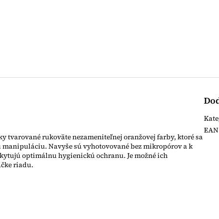
Dod
Kate
EAN
 tvarované rukoväte nezameniteľnej oranžovej farby, ktoré sa
 manipuláciu. Navyše sú vyhotovované bez mikropórov a k
kytujú optimálnu hygienickú ochranu. Je možné ich
ačke riadu.