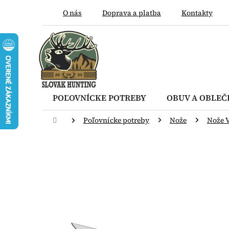
Prejsť
O nás
Doprava a platba
Kontakty
na
obsah
POĽOVNÍCKE POTREBY
OBUV A OBLEČ
Domov
Poľovnícke potreby
Nože
Nože 