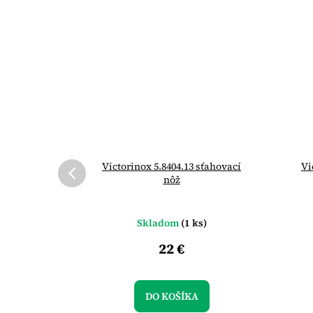
vykosťovací
Victorinox 5.8404.13 sťahovací
Vi
nôž
s)
Skladom
(1 ks)
22 €
DO KOŠÍKA