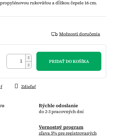
lypropylénovou rukoväťou a dĺžkou čepele 16 cm.
Možnosti doručenia
PRIDAŤ DO KOŠÍKA
iť
Zdieľať
vo
Rýchle odoslanie
do 2-3 pracovných dní
Vernostný program
zľava 5% pre registrovaných