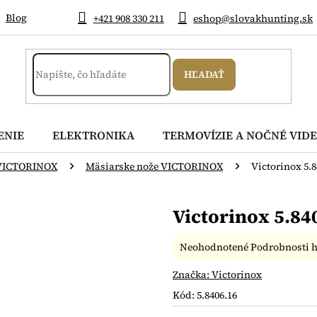
Blog
+421 908 330 211
eshop@slovakhunting.sk
HĽADAŤ
ENIE
ELEKTRONIKA
TERMOVÍZIE A NOČNÉ VIDE
VICTORINOX
Mäsiarske nože VICTORINOX
Victorinox 5.
Victorinox 5.84
Priemerné
Neohodnotené
Podrobnosti 
hodnotenie
produktu
Značka:
Victorinox
je
Kód:
5.8406.16
0,0
z