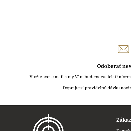
Odoberať new
Vložte svoj e-mail a my Vám budeme zasielať infor
Z
á
Zákaz
p
ä
Kontak