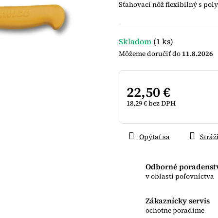
Sťahovací nôž flexibilný s po
5
hviezdičiek.
Skladom
(1 ks)
11.8.2026
22,50 €
18,29 € bez DPH
Jednotková
cena:
Opýtať sa
Stráž
Odborné poradenst
v oblasti poľovníctva
Zákaznícky servis
ochotne poradíme