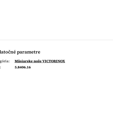
atočné parametre
gória
:
Mäsiarske nože VICTORINOX
:
5.8406.16